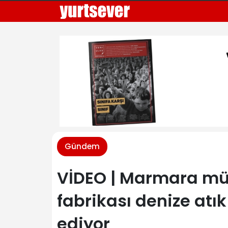
Gündem
VİDEO | Marmara müs
fabrikası denize at
ediyor