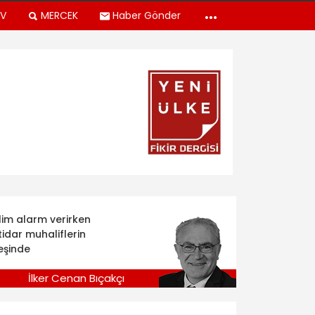
TV
MERCEK
Haber Gönder
klim alarm verirken
tidar muhaliflerin
eşinde
İlker Cenan Bıçakçı