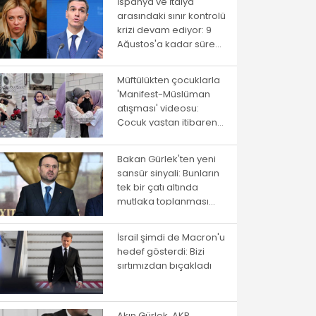
İspanya ve İtalya
arasındaki sınır kontrolü
krizi devam ediyor: 9
Ağustos'a kadar süre
verildi
Müftülükten çocuklarla
'Manifest-Müslüman
atışması' videosu:
Çocuk yaştan itibaren
ayrıştırma
Bakan Gürlek'ten yeni
sansür sinyali: Bunların
tek bir çatı altında
mutlaka toplanması
gerekiyor
İsrail şimdi de Macron'u
hedef gösterdi: Bizi
sırtımızdan bıçakladı
Akın Gürlek, AKP