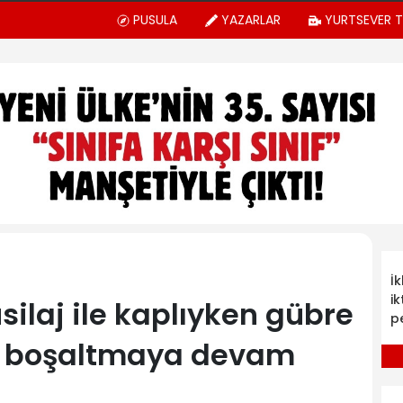
PUSULA
YAZARLAR
YURTSEVER 
İ
ik
ilaj ile kaplıyken gübre
p
ık boşaltmaya devam