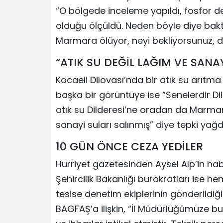
“O bölgede inceleme yapıldı, fosfor d
olduğu ölçüldü. Neden böyle diye baktı
Marmara ölüyor, neyi bekliyorsunuz, du
“ATIK SU DEĞİL LAĞIM VE SANAY
Kocaeli Dilovası’nda bir atık su arıtma t
başka bir görüntüye ise “Senelerdir D
atık su Dilderesi’ne oradan da Marmar
sanayi suları salınmış” diye tepki yağdı
10 GÜN ÖNCE CEZA YEDİLER
Hürriyet gazetesinden Aysel Alp’in ha
Şehircilik Bakanlığı bürokratları ise 
tesise denetim ekiplerinin gönderildiğini
BAGFAŞ’a ilişkin, “İl Müdürlüğümüze bu