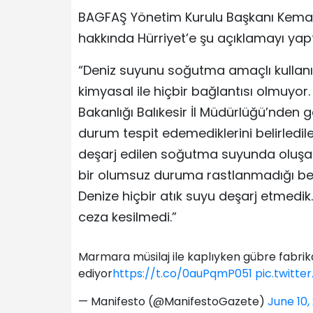
BAGFAŞ Yönetim Kurulu Başkanı Kemal
hakkında Hürriyet’e şu açıklamayı yapt
“Deniz suyunu soğutma amaçlı kullanıyo
kimyasal ile hiçbir bağlantısı olmuyor.
Bakanlığı Balıkesir İl Müdürlüğü’nden 
durum tespit edemediklerini belirledil
deşarj edilen soğutma suyunda oluşa
bir olumsuz duruma rastlanmadığı belir
Denize hiçbir atık suyu deşarj etmedik
ceza kesilmedi.”
Marmara müsilaj ile kaplıyken gübre fabri
ediyor
https://t.co/0auPqmP051
pic.twitt
— Manifesto (@ManifestoGazete)
June 10,