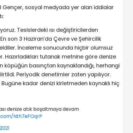
 Gençer, sosyal medyada yer alan iddialar
ı:
ruz. Tesislerdeki ısı değiştiricilerden
 En son 3 Haziran’da Çevre ve Şehircilik
geldiler. İnceleme sonucunda hiçbir olumsuz
er. Hazırladıkları tutanak metnine göre denize
n köpüğün basınçtan kaynaklandığı, herhangi
tildi. Periyodik denetimler zaten yapılıyor.
. Bugüne kadar denizi kirletmeden kaynaklı hiç
kası denize atık boşaltmaya devam
er.com/Nth7eFOqrP
 2021