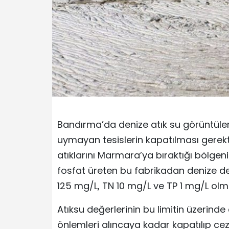
Bandırma’da denize atık su görüntüleri
uymayan tesislerin kapatılması gerekt
atıklarını Marmara’ya bıraktığı bölge
fosfat üreten bu fabrikadan denize deş
125 mg/L, TN 10 mg/L ve TP 1 mg/L olma
Atıksu değerlerinin bu limitin üzerind
önlemleri alıncaya kadar kapatılıp ce