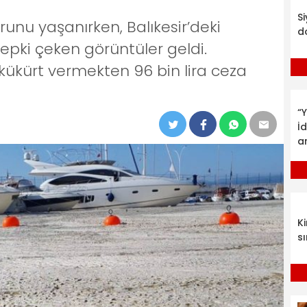
S
unu yaşanırken, Balıkesir’deki
d
pki çeken görüntüler geldi.
 kükürt vermekten 96 bin lira ceza
“Y
İ
a
K
sı