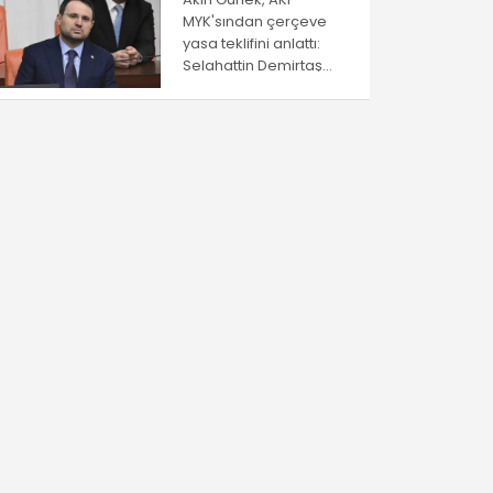
MYK'sından çerçeve
yasa teklifini anlattı:
Selahattin Demirtaş
düzenlemeden
yayarlanamayacak