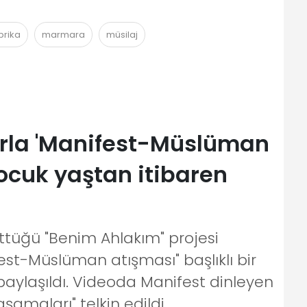
brika
marmara
müsilaj
arla 'Manifest-Müslüman
ocuk yaştan itibaren
tüğü "Benim Ahlakım" projesi
st-Müslüman atışması" başlıklı bir
aylaşıldı. Videoda Manifest dinleyen
şamaları" telkin edildi.