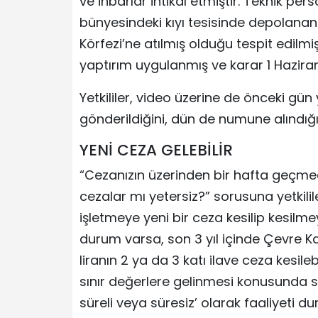
ve ihbarlar intikal etmiştir. Teknik pe
bünyesindeki kıyı tesisinde depolanan
Körfezi’ne atılmış olduğu tespit edilmi
yaptırım uygulanmış ve karar 1 Haziran’
Yetkililer, video üzerine de önceki gü
gönderildiğini, dün de numune alındığını
YENİ CEZA GELEBİLİR
“Cezanızın üzerinden bir hafta geçmed
cezalar mı yetersiz?” sorusuna yetkili
işletmeye yeni bir ceza kesilip kesilme
durum varsa, son 3 yıl içinde Çevre Ka
liranın 2 ya da 3 katı ilave ceza kesileb
sınır değerlere gelinmesi konusunda 
süreli veya süresiz’ olarak faaliyeti durd