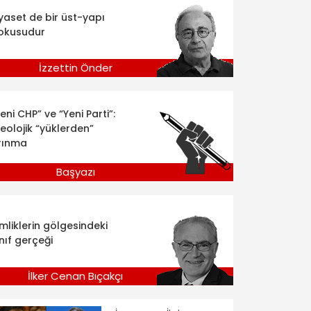
iyaset de bir üst-yapı
okusudur
İzzettin Önder
eni CHP” ve “Yeni Parti”:
deolojik “yüklerden”
rınma
Başyazı
imliklerin gölgesindeki
nıf gerçeği
İlker Cenan Bıçakçı