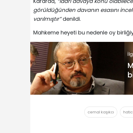
Kararda,
“İdari davaya konu olabilec
görüldüğünden davanın esasını inc
varılmıştır”
denildi.
Mahkeme heyeti bu nedenle oy birliğiy
İl
M
b
v
cemal kaşıkcı
hati