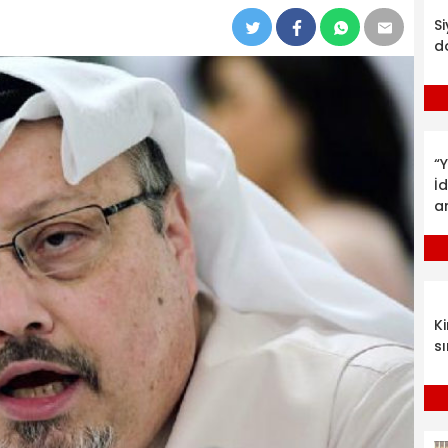
S
d
“Y
İ
a
K
sı