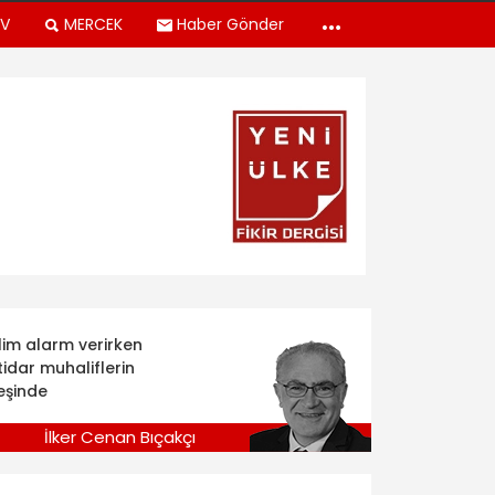
TV
MERCEK
Haber Gönder
klim alarm verirken
tidar muhaliflerin
eşinde
İlker Cenan Bıçakçı