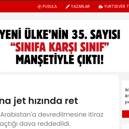
PUSULA
YAZARLAR
YURTSEVER 
İ
ik
na jet hızında ret
p
Arabistan'a devredilmesine itiraz
 açtığı dava reddedildi.