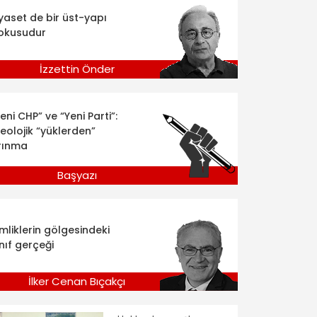
iyaset de bir üst-yapı
okusudur
İzzettin Önder
eni CHP” ve “Yeni Parti”:
deolojik “yüklerden”
rınma
Başyazı
imliklerin gölgesindeki
nıf gerçeği
İlker Cenan Bıçakçı