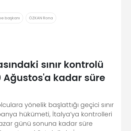
ube başkanı
ÖZKAN Rona
asındaki sınır kontrolü
9 Ağustos'a kadar süre
culara yönelik başlattığı geçici sınır
spanya hükümeti, İtalya’ya kontrolleri
Pazar günü sonuna kadar süre