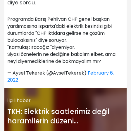
diye sordu.
Programda Barış Pehlivan CHP genel başkan
yardımcısına Isparta'daki elektrik kesintisi gibi
durumlarda "CHP iktidara gelirse ne çözüm
bulacaksınız" diye soruyor.
"Kamulaştıracağız "diyemiyor.
Siyasi öznelerin ne dediğine bakalım elbet, ama
neyi diyemediklerine de bakmayalım mı?
— Aysel Tekerek (@AyselTekerek)
February 6,
2022
İlgili haber
TKH: Elektrik saatlerimiz değil
haramilerin düzeni
mühürlenmeli!