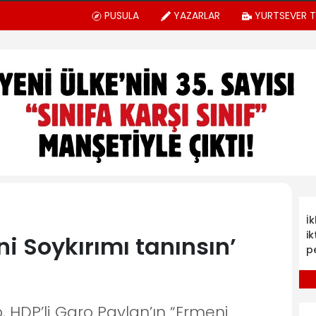
PUSULA
YAZARLAR
YURTSEVER 
İ
ik
i Soykırımı tanınsın’
p
 HDP’li Garo Paylan’ın “Ermeni