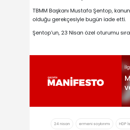
TBMM Başkanı Mustafa Şentop, kanun te
olduğu gerekçesiyle bugün iade etti.
Şentop’un, 23 Nisan özel oturumu sıras
İl
M
v
24 nisan
ermeni soykırımı
HDP İs