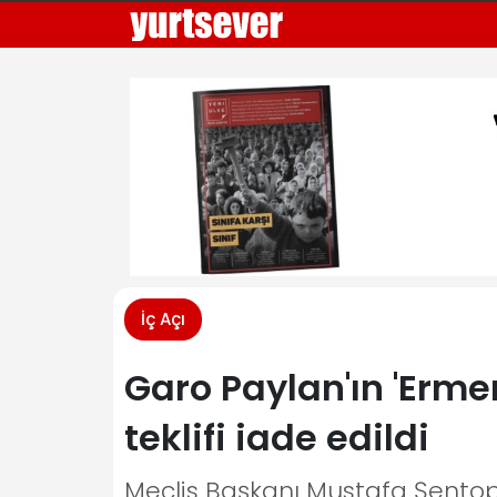
İç Açı
Garo Paylan'ın 'Ermen
teklifi iade edildi
Meclis Başkanı Mustafa Şentop,