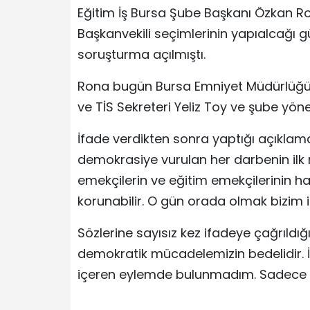
Eğitim İş Bursa Şube Başkanı Özkan R
Başkanvekili seçimlerinin yapıalcağı gü
soruşturma açılmıştı.
Rona bugün Bursa Emniyet Müdürlüğü’n
ve TİS Sekreteri Yeliz Toy ve şube yöne
İfade verdikten sonra yaptığı açıklam
demokrasiye vurulan her darbenin ilk m
emekçilerin ve eğitim emekçilerinin 
korunabilir. O gün orada olmak bizim iç
Sözlerine sayısız kez ifadeye çağrıldığ
demokratik mücadelemizin bedelidir. İ
içeren eylemde bulunmadım. Sadece ir