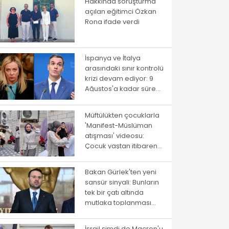
Hakkında soruşturma
açılan eğitimci Özkan
Rona ifade verdi
İspanya ve İtalya
arasındaki sınır kontrolü
krizi devam ediyor: 9
Ağustos'a kadar süre
verildi
Müftülükten çocuklarla
'Manifest-Müslüman
atışması' videosu:
Çocuk yaştan itibaren
ayrıştırma
Bakan Gürlek'ten yeni
sansür sinyali: Bunların
tek bir çatı altında
mutlaka toplanması
gerekiyor
İsrail şimdi de Macron'u