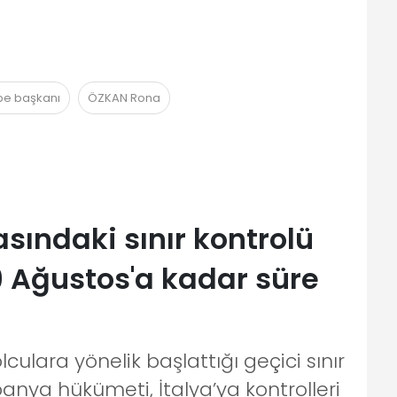
ube başkanı
ÖZKAN Rona
asındaki sınır kontrolü
9 Ağustos'a kadar süre
culara yönelik başlattığı geçici sınır
spanya hükümeti, İtalya’ya kontrolleri