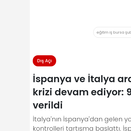
eğitim iş bursa ş
Dış Açı
İspanya ve İtalya ar
krizi devam ediyor: 
verildi
İtalya'nın İspanya'dan gelen yol
kontrolleri tartışma başlattı. İ