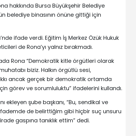
ona hakkında Bursa Büyükşehir Belediye
n belediye binasının önüne gittiği için
de ifade verdi. Eğitim İş Merkez Özük Hukuk
ticileri de Rona’yı yalnız bırakmadı.
ada Rona “Demokratik kitle örgütleri olarak
uhatabı biziz. Halkın örgütlü sesi,
hakkı ancak gerçek bir demokratik ortamda
in görev ve sorumluluktu” ifadelerini kullandı.
ını ekleyen şube başkanı, “Bu, sendikal ve
fademde de belirttiğim gibi hiçbir suç unsuru
ade gaspına tanıklık ettim” dedi.