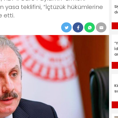
n yasa teklifini, “İçtüzük hükümlerine
S
d
 etti.
“Y
İ
a
K
sı