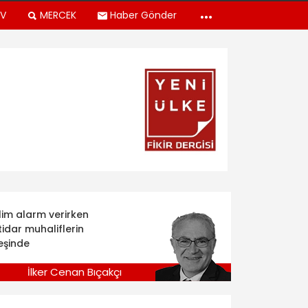
TV
MERCEK
Haber Gönder
klim alarm verirken
tidar muhaliflerin
eşinde
İlker Cenan Bıçakçı