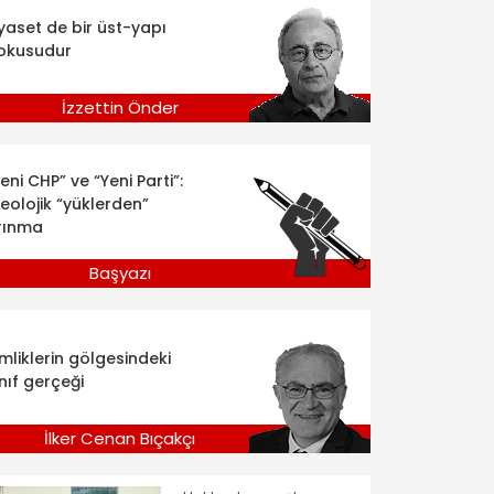
iyaset de bir üst-yapı
okusudur
İzzettin Önder
eni CHP” ve “Yeni Parti”:
deolojik “yüklerden”
rınma
Başyazı
imliklerin gölgesindeki
nıf gerçeği
İlker Cenan Bıçakçı