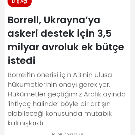
Dış Açı
Borrell, Ukrayna’ya
askeri destek için 3,5
milyar avroluk ek bütçe
istedi
Borrell’in önerisi için AB’nin ulusal
hükümetlerinin onayı gerekiyor.
Hükümetler geçtiğimiz Aralık ayında
‘ihtiyaç halinde’ böyle bir artışın
olabileceği konusunda mutabık
kalmışlardı.
19-05-2023 13:48