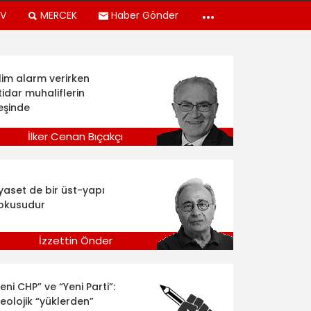
TV
MERCEK
Haber Gönder
klim alarm verirken
tidar muhaliflerin
eşinde
İlker Cenan Bıçakçı
iyaset de bir üst-yapı
okusudur
İzzettin Önder
eni CHP” ve “Yeni Parti”:
deolojik “yüklerden”