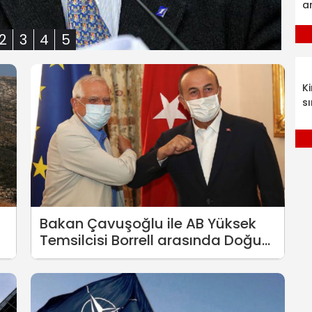
a
2
3
4
5
K
sı
Bakan Çavuşoğlu ile AB Yüksek
Temsilcisi Borrell arasında Doğu
Akdeniz görüşmesi