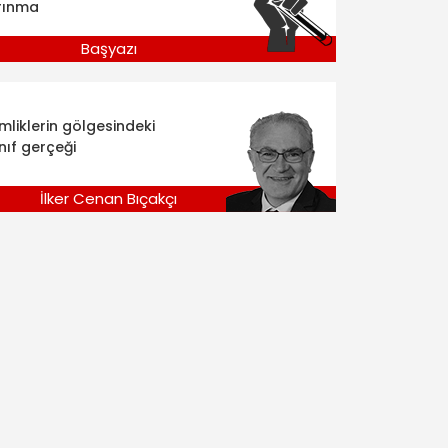
rınma
Başyazı
imliklerin gölgesindeki
nıf gerçeği
İlker Cenan Bıçakçı