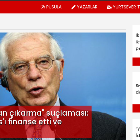
PUSULA
YAZARLAR
YURTSEVER 
İ
ik
p
S
d
ydan çıkarma" suçlaması:
s'ı finanse etti ve
“Y
İ