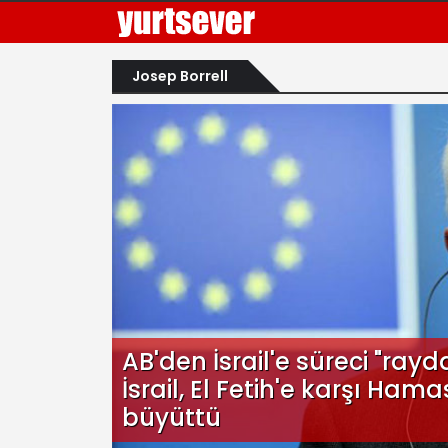
Josep Borrell
AB'den İsrail'e süreci "ra
İsrail, El Fetih'e karşı Hama
büyüttü