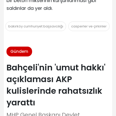
bir beton mikserinin kurşunlanması gibi
saldırılar da yer aldı.
bakırköy cumhuriyet başsavcılığı
casperler ve çirkinler
Gündem
Bahçeli'nin 'umut hakkı'
açıklaması AKP
kulislerinde rahatsızlık
yarattı
MHP Genel Başkanı Devlet