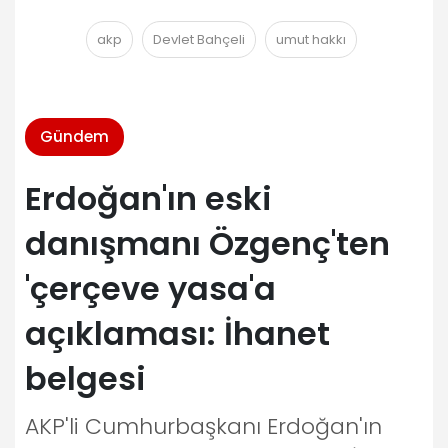
akp
Devlet Bahçeli
umut hakkı
Gündem
Erdoğan'ın eski
danışmanı Özgenç'ten
'çerçeve yasa'a
açıklaması: İhanet
belgesi
AKP'li Cumhurbaşkanı Erdoğan'ın