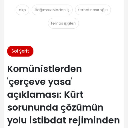
akp
Bağımsız Maden İş
ferhat nasıroğlu
fernas işçileri
Sol Şerit
Komünistlerden
'çerçeve yasa'
açıklaması: Kürt
sorununda çözümün
yolu istibdat rejiminden