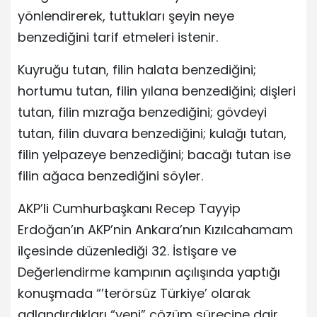
yönlendirerek, tuttukları şeyin neye
benzediğini tarif etmeleri istenir.
Kuyruğu tutan, filin halata benzediğini;
hortumu tutan, filin yılana benzediğini; dişleri
tutan, filin mızrağa benzediğini; gövdeyi
tutan, filin duvara benzediğini; kulağı tutan,
filin yelpazeye benzediğini; bacağı tutan ise
filin ağaca benzediğini söyler.
AKP’li Cumhurbaşkanı Recep Tayyip
Erdoğan’ın AKP’nin Ankara’nın Kızılcahamam
ilçesinde düzenlediği 32. İstişare ve
Değerlendirme kampının açılışında yaptığı
konuşmada “’terörsüz Türkiye’ olarak
adlandırdıkları “yeni” çözüm sürecine dair