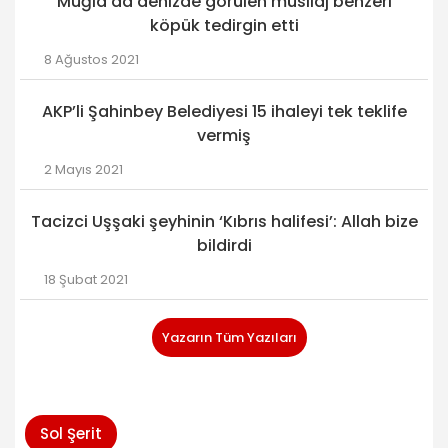
Muğla’da denizde görülen müsilaj benzeri
köpük tedirgin etti
8 Ağustos 2021
AKP’li Şahinbey Belediyesi 15 ihaleyi tek teklife
vermiş
2 Mayıs 2021
Tacizci Uşşaki şeyhinin ‘Kıbrıs halifesi’: Allah bize
bildirdi
18 Şubat 2021
Yazarın Tüm Yazıları
Sol Şerit