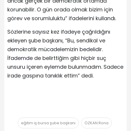
ancak gerçek bir demokratik ortamda
korunabilir. O gün orada olmak bizim için
görev ve sorumluluktu” ifadelerini kullandı.
Sözlerine sayısız kez ifadeye çağrıldığını
ekleyen şube başkanı, “Bu, sendikal ve
demokratik mücadelemizin bedelidir.
İfademde de belirttiğim gibi hiçbir suç
unsuru içeren eylemde bulunmadım. Sadece
irade gaspına tanıklık ettim” dedi.
eğitim iş bursa şube başkanı
ÖZKAN Rona