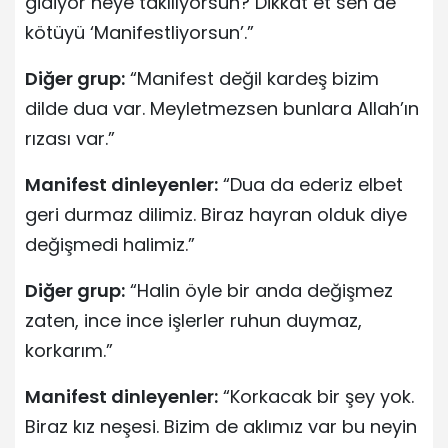
gidiyor neye takılıyorsun? Dikkat et sen de
kötüyü ‘Manifestliyorsun’.”
Diğer grup:
“Manifest değil kardeş bizim
dilde dua var. Meyletmezsen bunlara Allah’ın
rızası var.”
Manifest dinleyenler:
“Dua da ederiz elbet
geri durmaz dilimiz. Biraz hayran olduk diye
değişmedi halimiz.”
Diğer grup:
“Halin öyle bir anda değişmez
zaten, ince ince işlerler ruhun duymaz,
korkarım.”
Manifest dinleyenler:
“Korkacak bir şey yok.
Biraz kız neşesi. Bizim de aklımız var bu neyin