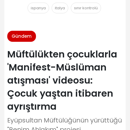
ispanya
italya
sınır kontrolü
Gündem
Müftülükten çocuklarla
'Manifest-Müslüman
atışması' videosu:
Çocuk yaştan itibaren
ayrıştırma
Eyüpsultan Müftülüğünün yürüttüğü
"Benim Ahlakım" projesi