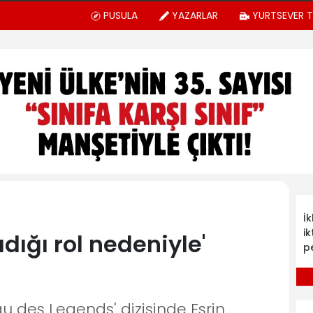
PUSULA
YAZARLAR
YURTSEVER 
İ
ik
dığı rol nedeniyle'
p
u des Legends' dizisinde Esrin