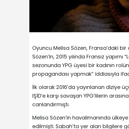
Oyuncu Melisa Sözen, Fransa’daki bir d
Sözen’in, 2015 yılında Fransız yapımı 
sezonunda YPG üyesi bir kadının rolünü
propagandası yapmak” iddiasıyla ifadey
İlk olarak 2016’da yayınlanan diziye 
IŞİD’e karşı savaşan YPG’lilerin arasına
canlandırmıştı.
Melisa Sözen’in havalimanında ülkeye g
edilmişti. Sabah’ta yer alan bilgilere 