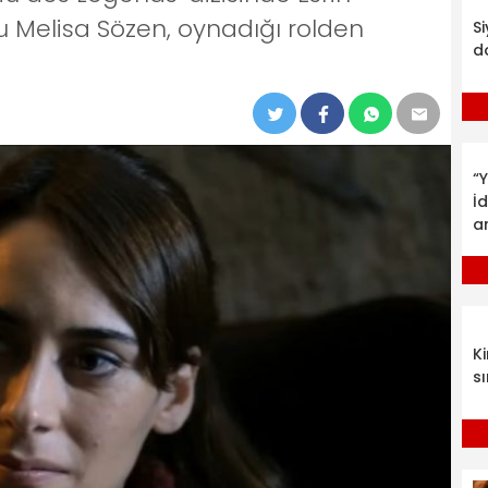
 Melisa Sözen, oynadığı rolden
S
d
“Y
İ
a
K
sı