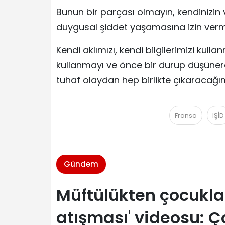
Bunun bir parçası olmayın, kendinizin ve
duygusal şiddet yaşamasına izin ver
Kendi aklımızı, kendi bilgilerimizi kull
kullanmayı ve önce bir durup düşüne
tuhaf olaydan hep birlikte çıkaracağı
Fransa
IŞİD
Gündem
Müftülükten çocukl
atışması' videosu: Ç