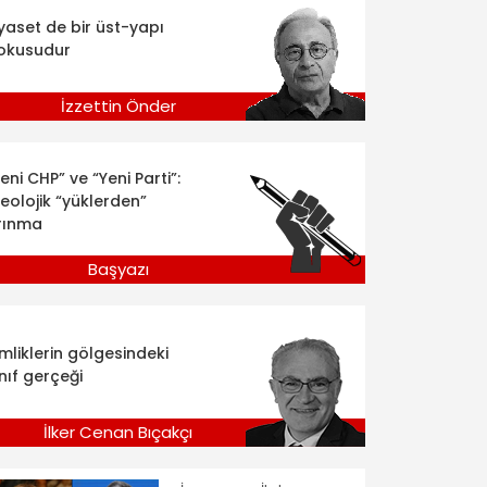
iyaset de bir üst-yapı
okusudur
İzzettin Önder
eni CHP” ve “Yeni Parti”:
deolojik “yüklerden”
rınma
Başyazı
imliklerin gölgesindeki
nıf gerçeği
İlker Cenan Bıçakçı