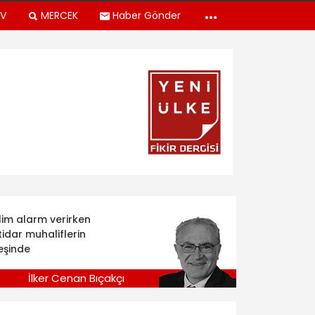
TV
MERCEK
Haber Gönder
klim alarm verirken
tidar muhaliflerin
eşinde
İlker Cenan Bıçakçı