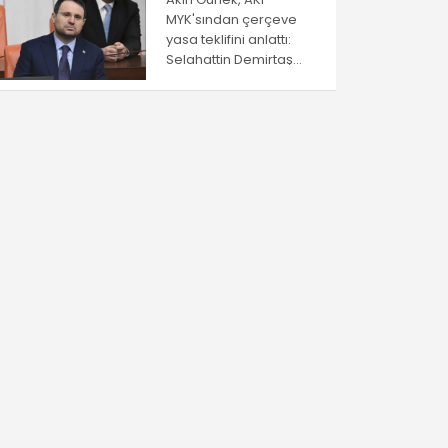
MYK'sından çerçeve
yasa teklifini anlattı:
Selahattin Demirtaş
düzenlemeden
yayarlanamayacak