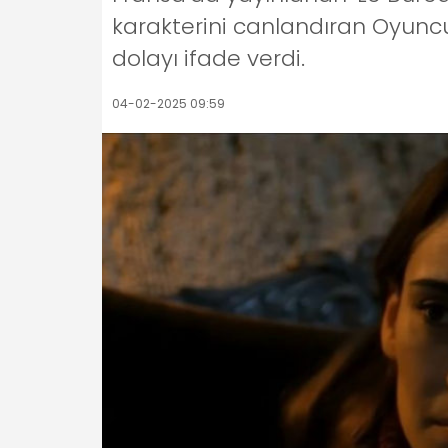
karakterini canlandıran Oyuncu
dolayı ifade verdi.
04-02-2025 09:59