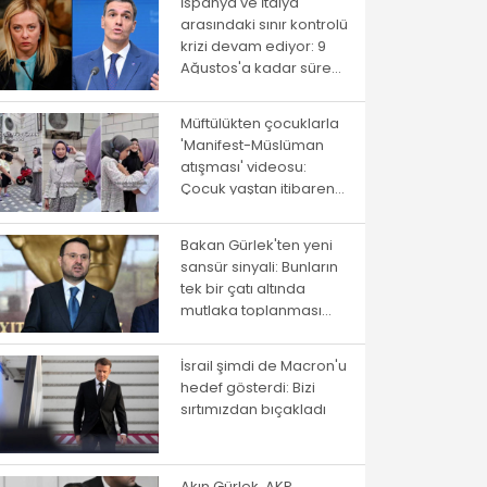
İspanya ve İtalya
arasındaki sınır kontrolü
krizi devam ediyor: 9
Ağustos'a kadar süre
verildi
Müftülükten çocuklarla
'Manifest-Müslüman
atışması' videosu:
Çocuk yaştan itibaren
ayrıştırma
Bakan Gürlek'ten yeni
sansür sinyali: Bunların
tek bir çatı altında
mutlaka toplanması
gerekiyor
İsrail şimdi de Macron'u
hedef gösterdi: Bizi
sırtımızdan bıçakladı
Akın Gürlek, AKP