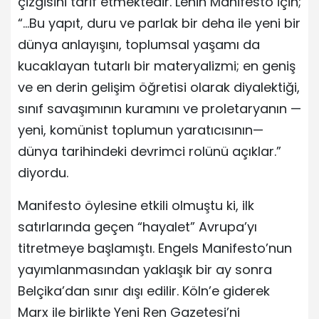
çizgisini tarif etmektedir. Lenin Manifesto için;
“…Bu yapıt, duru ve parlak bir deha ile yeni bir
dünya anlayışını, toplumsal yaşamı da
kucaklayan tutarlı bir materyalizmi; en geniş
ve en derin gelişim öğretisi olarak diyalektiği,
sınıf savaşımının kuramını ve proletaryanın —
yeni, komünist toplumun yaratıcısının—
dünya tarihindeki devrimci rolünü açıklar.”
diyordu.
Manifesto öylesine etkili olmuştu ki, ilk
satırlarında geçen “hayalet” Avrupa’yı
titretmeye başlamıştı. Engels Manifesto’nun
yayımlanmasından yaklaşık bir ay sonra
Belçika’dan sınır dışı edilir. Köln’e giderek
Marx ile birlikte Yeni Ren Gazetesi’ni