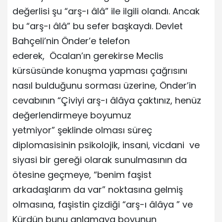
değerlisi şu “arş-ı âlâ” ile ilgili olandı. Ancak
bu “arş-ı âlâ” bu sefer başkaydı. Devlet
Bahçeli’nin Önder’e telefon
ederek, Öcalan’ın gerekirse Meclis
kürsüsünde konuşma yapması çağrısını
nasıl bulduğunu sorması üzerine, Önder’in
cevabının “Çiviyi arş-ı âlâya çaktınız, henüz
değerlendirmeye boyumuz
yetmiyor” şeklinde olması süreç
diplomasisinin psikolojik, insani, vicdani ve
siyasi bir gereği olarak sunulmasının da
ötesine geçmeye, “benim faşist
arkadaşlarım da var” noktasına gelmiş
olmasına, faşistin çizdiği “arş-ı âlâya ” ve
Kürdün bunu anlamaya boyunun