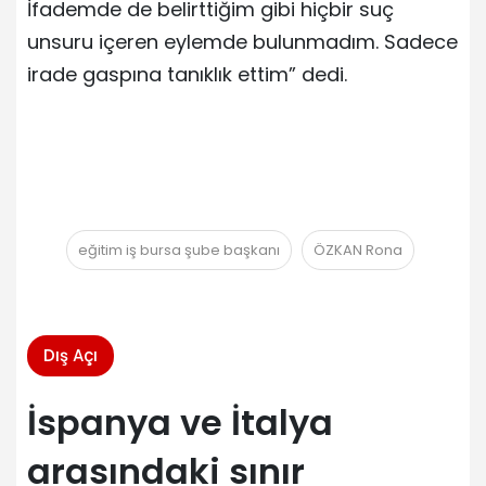
İfademde de belirttiğim gibi hiçbir suç
unsuru içeren eylemde bulunmadım. Sadece
irade gaspına tanıklık ettim” dedi.
eğitim iş bursa şube başkanı
ÖZKAN Rona
Dış Açı
İspanya ve İtalya
arasındaki sınır