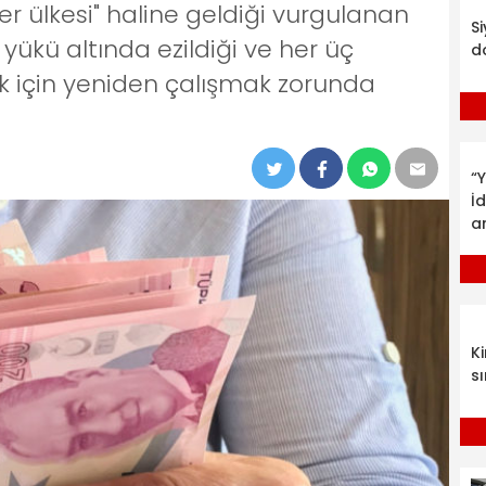
iler ülkesi" haline geldiği vurgulanan
S
 yükü altında ezildiği ve her üç
d
k için yeniden çalışmak zorunda
“Y
İ
a
K
sı