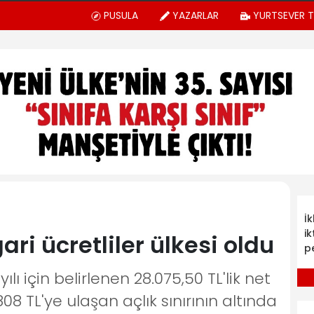
PUSULA
YAZARLAR
YURTSEVER 
İ
ik
ri ücretliler ülkesi oldu
p
ı için belirlenen 28.075,50 TL'lik net
8 TL'ye ulaşan açlık sınırının altında