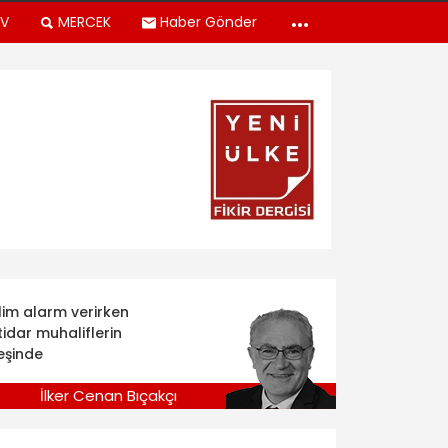
TV
MERCEK
Haber Gönder
klim alarm verirken
tidar muhaliflerin
eşinde
İlker Cenan Bıçakçı