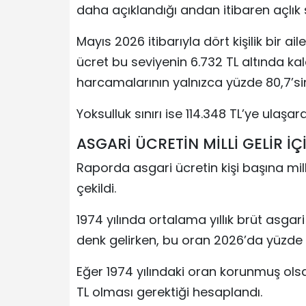
daha açıklandığı andan itibaren açlık sı
Mayıs 2026 itibarıyla dört kişilik bir ail
ücret bu seviyenin 6.732 TL altında ka
harcamalarının yalnızca yüzde 80,7’sini
Yoksulluk sınırı ise 114.348 TL’ye ulaşar
ASGARİ ÜCRETİN MİLLİ GELİR İÇ
Raporda asgari ücretin kişi başına mill
çekildi.
1974 yılında ortalama yıllık brüt asgar
denk gelirken, bu oran 2026’da yüzde 4
Eğer 1974 yılındaki oran korunmuş olsa
TL olması gerektiği hesaplandı.