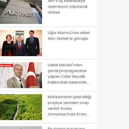
AKP'li üç belediyeye
operasyon yapılacak
iddiası
Uğur Mumcu'nun ailesi
Akın Gürlek'le görüştü
Laiklik Meclisi'nden
şeriat propagandası
yapan Cafer Beydilli
hakkındaki takipsizlik
kararına itiraz
Mahkemenin iptal ettiği
projeye yeniden onay
verildi: Kuzey
Ormanları'nda 41 bin
ağaç kesilecek
Bir sigara gurubuna