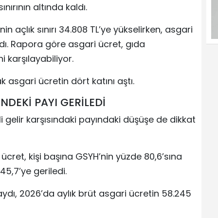
nırının altında kaldı.
enin açlık sınırı 34.808 TL’ye yükselirken, asgari
ldı. Rapora göre asgari ücret, gıda
 karşılayabiliyor.
ak asgari ücretin dört katını aştı.
İNDEKİ PAYI GERİLEDİ
i gelir karşısındaki payındaki düşüşe de dikkat
i ücret, kişi başına GSYH’nin yüzde 80,6’sına
5,7’ye geriledi.
ydı, 2026’da aylık brüt asgari ücretin 58.245