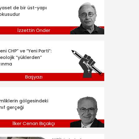
iyaset de bir üst-yapı
okusudur
İzzettin Önder
eni CHP” ve “Yeni Parti”:
deolojik “yüklerden”
rınma
Başyazı
imliklerin gölgesindeki
nıf gerçeği
İlker Cenan Bıçakçı