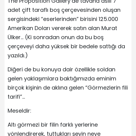
The Proposition Gallery’de tavana asılı 7
adet çift taraflı boş çerçevesinden oluşan
sergisindeki “eserlerinden” birisini 125.000
Amerikan Doları vererek satın alan Murat
Ülker… (Ki sonradan onun da bu boş
çerçeveyi daha yüksek bir bedele sattığı da
yazıldı.)
Diğeri de bu konuya dair özellikle soldan
gelen yaklaşımlara baktığımızda eminim
birçok kişinin de aklına gelen “Görmezlerin fili
tarifi”…
Meseldir:
Altı görmezi bir filin farklı yerlerine
yönlendirerek, tuttukları şeyin neye