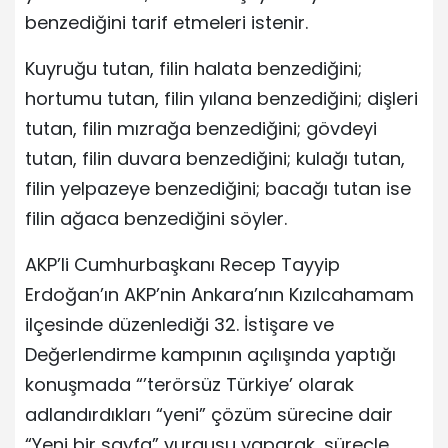
benzediğini tarif etmeleri istenir.
Kuyruğu tutan, filin halata benzediğini;
hortumu tutan, filin yılana benzediğini; dişleri
tutan, filin mızrağa benzediğini; gövdeyi
tutan, filin duvara benzediğini; kulağı tutan,
filin yelpazeye benzediğini; bacağı tutan ise
filin ağaca benzediğini söyler.
AKP’li Cumhurbaşkanı Recep Tayyip
Erdoğan’ın AKP’nin Ankara’nın Kızılcahamam
ilçesinde düzenlediği 32. İstişare ve
Değerlendirme kampının açılışında yaptığı
konuşmada “’terörsüz Türkiye’ olarak
adlandırdıkları “yeni” çözüm sürecine dair
“Yeni bir sayfa” vurgusu yaparak, süreçle