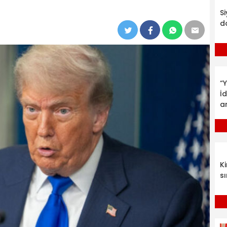
S
d
“Y
İ
a
K
sı