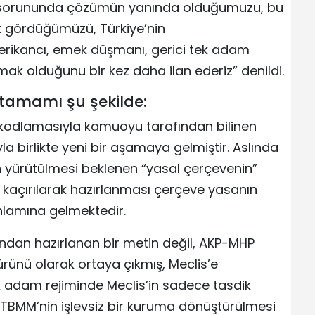
t sorununda çözümün yanında olduğumuzu, bu
rak gördüğümüzü, Türkiye’nin
rikancı, emek düşmanı, gerici tek adam
mak olduğunu bir kez daha ilan ederiz” denildi.
tamamı şu şekilde:
 kodlamasıyla kamuoyu tarafından bilinen
a birlikte yeni bir aşamaya gelmiştir. Aslında
n yürütülmesi beklenen “yasal çerçevenin”
kaçırılarak hazırlanması çerçeve yasanın
anlamına gelmektedir.
afından hazırlanan bir metin değil, AKP-MHP
 ürünü olarak ortaya çıkmış, Meclis’e
 tek adam rejiminde Meclis’in sadece tasdik
. TBMM’nin işlevsiz bir kuruma dönüştürülmesi