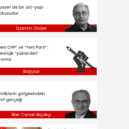
iyaset de bir üst-yapı
okusudur
İzzettin Önder
eni CHP” ve “Yeni Parti”:
deolojik “yüklerden”
rınma
Başyazı
imliklerin gölgesindeki
nıf gerçeği
İlker Cenan Bıçakçı