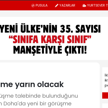
PUSULA
YAZARLAR
YURTSEVER 
İ
ik
şme yarın olacak
p
örüşme talebinde bulunduğunu
rın Doha'da yeni bir görüşme