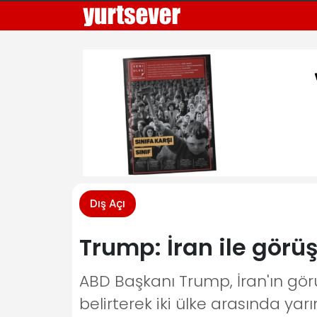
Dış Açı
Trump: İran ile görü
ABD Başkanı Trump, İran'ın g
belirterek iki ülke arasında ya