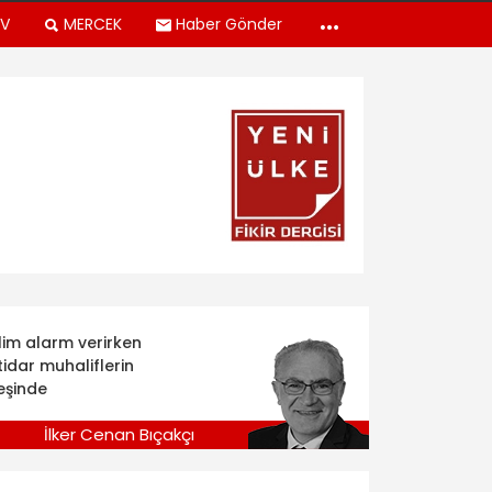
TV
MERCEK
Haber Gönder
klim alarm verirken
tidar muhaliflerin
eşinde
İlker Cenan Bıçakçı