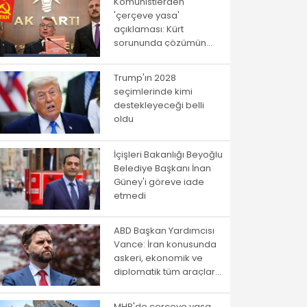
Komünistlerden
'çerçeve yasa'
açıklaması: Kürt
sorununda çözümün
yolu istibdat rejiminden
geçmiyor!
Trump'ın 2028
seçimlerinde kimi
destekleyeceği belli
oldu
İçişleri Bakanlığı Beyoğlu
Belediye Başkanı İnan
Güney'i göreve iade
etmedi
ABD Başkan Yardımcısı
Vance: İran konusunda
askeri, ekonomik ve
diplomatik tüm araçlar
kullanılacak
MHP'de çerçeve yasa