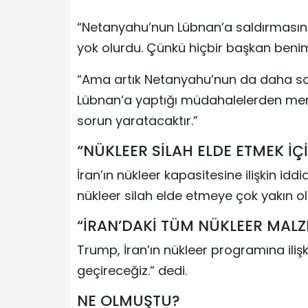
“Netanyahu’nun Lübnan’a saldırmasınd
yok olurdu. Çünkü hiçbir başkan beni
“Ama artık Netanyahu’nun da daha sor
Lübnan’a yaptığı müdahalelerden memn
sorun yaratacaktır.”
“NÜKLEER SİLAH ELDE ETMEK İÇİ
İran’ın nükleer kapasitesine ilişkin id
nükleer silah elde etmeye çok yakın 
“İRAN’DAKİ TÜM NÜKLEER MALZ
Trump, İran’ın nükleer programına iliş
geçireceğiz.” dedi.
NE OLMUŞTU?