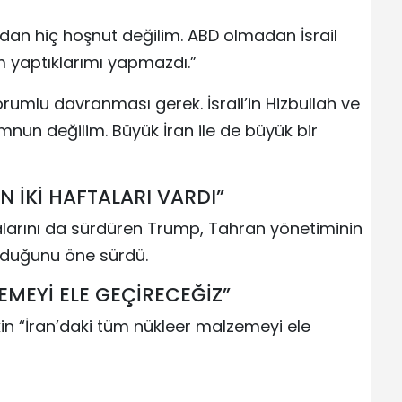
an hiç hoşnut değilim. ABD olmadan İsrail
m yaptıklarımı yapmazdı.”
umlu davranması gerek. İsrail’in Hizbullah ve
un değilim. Büyük İran ile de büyük bir
N İKİ HAFTALARI VARDI”
dialarını da sürdüren Trump, Tahran yönetiminin
olduğunu öne sürdü.
EMEYİ ELE GEÇİRECEĞİZ”
kin “İran’daki tüm nükleer malzemeyi ele