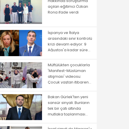
Hakkında soruşturma
açılan eğitimci Özkan
Rona ifade verdi
İspanya ve İtalya
arasındaki sınır kontrolü
krizi devam ediyor: 9
Ağustos'a kadar süre
verildi
Müftülükten çocuklarla
'Manifest-Müslüman
atışması' videosu:
Çocuk yaştan itibaren
ayrıştırma
Bakan Gürlek'ten yeni
sansür sinyali: Bunların
tek bir çatı altında
mutlaka toplanması
gerekiyor
İsrail şimdi de Macron'u