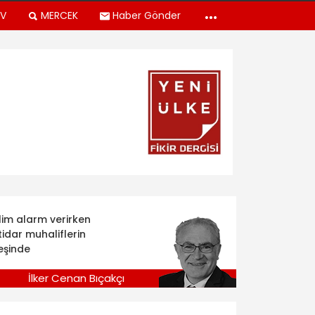
TV
MERCEK
Haber Gönder
klim alarm verirken
tidar muhaliflerin
eşinde
İlker Cenan Bıçakçı