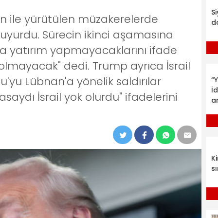
S
n ile yürütülen müzakerelerde
d
yurdu. Sürecin ikinci aşamasına
n'a yatırım yapmayacaklarını ifade
ı olmayacak" dedi. Trump ayrıca İsrail
yu Lübnan'a yönelik saldırılar
“Y
İ
saydı İsrail yok olurdu" ifadelerini
a
K
sı