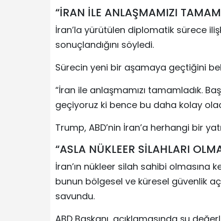
“İRAN İLE ANLAŞMAMIZI TAMAM
İran’la yürütülen diplomatik sürece i
sonuçlandığını söyledi.
Sürecin yeni bir aşamaya geçtiğini beli
“İran ile anlaşmamızı tamamladık. Başa
geçiyoruz ki bence bu daha kolay ola
Trump, ABD’nin İran’a herhangi bir ya
“ASLA NÜKLEER SİLAHLARI OL
İran’ın nükleer silah sahibi olmasına kes
bunun bölgesel ve küresel güvenlik a
savundu.
ABD Başkanı, açıklamasında şu değerl