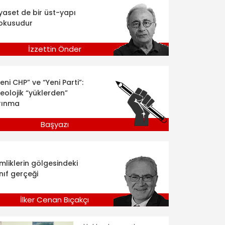
iyaset de bir üst-yapı
okusudur
İzzettin Önder
eni CHP” ve “Yeni Parti”:
deolojik “yüklerden”
rınma
Başyazı
imliklerin gölgesindeki
nıf gerçeği
İlker Cenan Bıçakçı