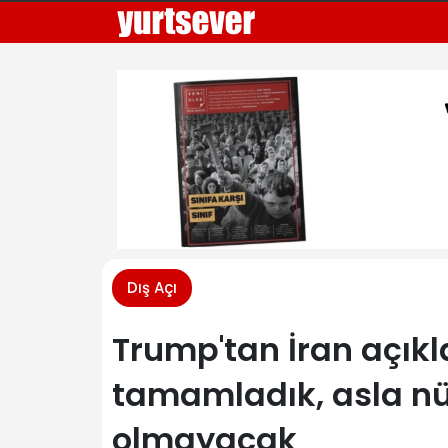
Dış Açı
Trump'tan İran açık
tamamladık, asla nük
olmayacak