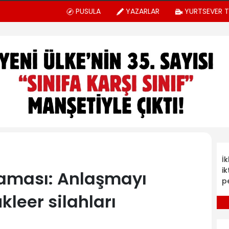
PUSULA
YAZARLAR
YURTSEVER 
İ
ik
laması: Anlaşmayı
p
leer silahları