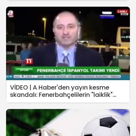
VİDEO | A Haber'den yayın kesme
skandalı: Fenerbahçelilerin "laiklik"
sloganı muhabirin dengesini bozdu