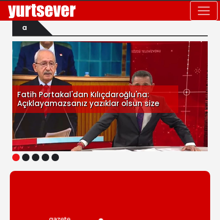
a
Fatih Portakal'dan Kılıçdaroğlu'na:
Açıklayamazsanız yazıklar olsun size
1
2
3
4
5