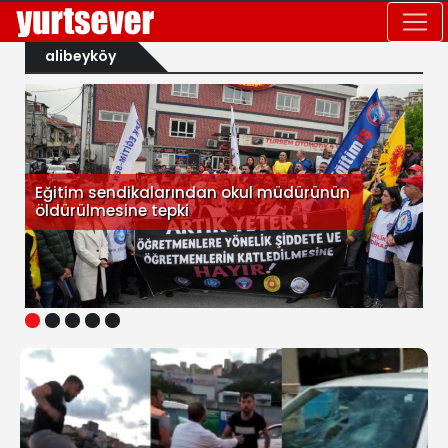
alibeyköy
Eğitim sendikalarından okul müdürünün
öldürülmesine tepki
1
2
3
4
5