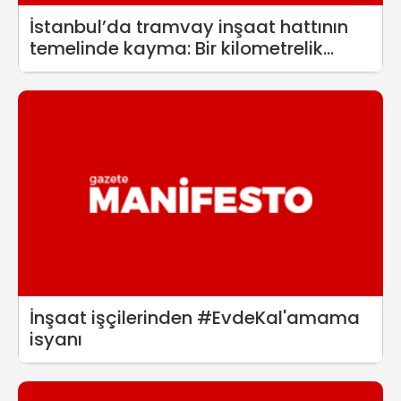
İstanbul’da tramvay inşaat hattının
temelinde kayma: Bir kilometrelik
kısım yeniden inşa edilecek
İnşaat işçilerinden #EvdeKal'amama
isyanı