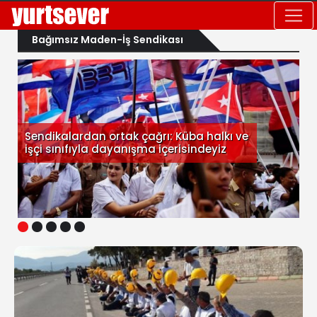
Bağımsız Maden-İş Sendikası
Sendikalardan ortak çağrı: Küba halkı ve
işçi sınıfıyla dayanışma içerisindeyiz
1
2
3
4
5