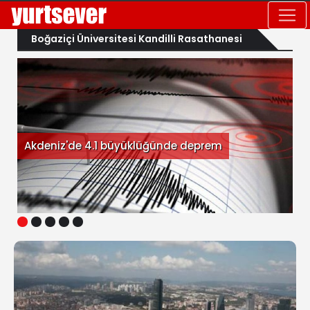
Boğaziçi Üniversitesi Kandilli Rasathanesi
Akdeniz'de 4.1 büyüklüğünde deprem
1
2
3
4
5