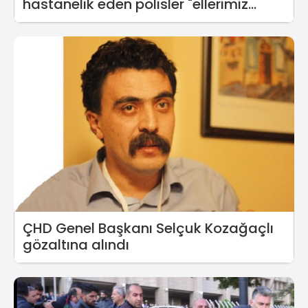
hastanelik eden polisler "ellerimiz
ağrıdı" deyip dava açtı
ÇHD Genel Başkanı Selçuk Kozağaçlı
gözaltına alındı