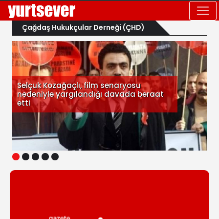
Çağdaş Hukukçular Derneği (ÇHD)
Selçuk Kozağaçlı, film senaryosu
nedeniyle yargılandığı davada beraat
etti
1
2
3
4
5