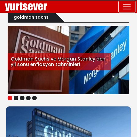
goldman sachs
Goldman Sachs ve Morgan Stanley'den
yıl sonu enflasyon tahminleri
1
2
3
4
5