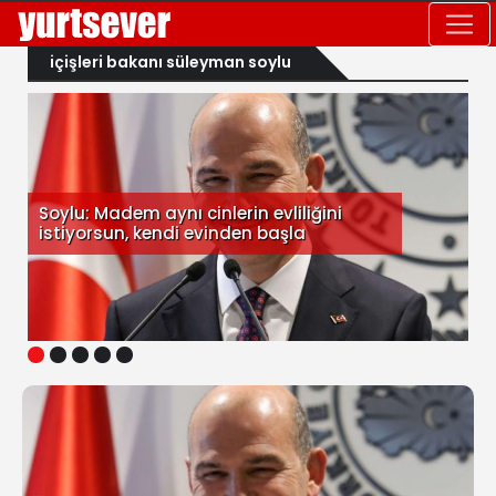
içişleri bakanı süleyman soylu
Soylu: Madem aynı cinlerin evliliğini
istiyorsun, kendi evinden başla
1
2
3
4
5