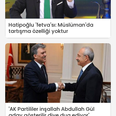
Hatipoğlu 'fetva'sı: Müslüman'da
tartışma özelliği yoktur
'AK Partililer inşallah Abdullah Gül
aday gösterilir diye dua ediyor'