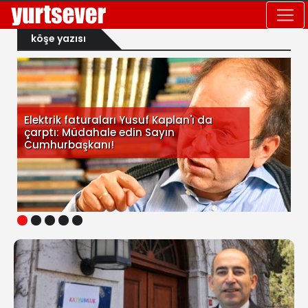
köşe yazısı
Elektrik faturaları Yusuf Kaplan'ı da
çarptı: Müdahale edin Sayın
Cumhurbaşkanı!
1
2
3
4
5