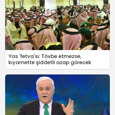
Yas 'fetva'sı: Tövbe etmezse,
kıyamette şiddetli azap görecek