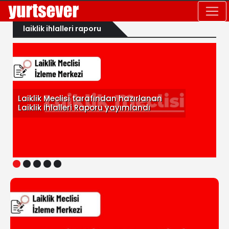
laiklik ihlalleri raporu
Laiklik Meclisi tarafından hazırlanan
Laiklik İhlalleri Raporu yayımlandı
1
2
3
4
5