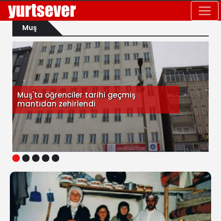
Muş
Muş'ta öğrenciler tarihi geçmiş
mantıdan zehirlendi
1
2
3
4
5