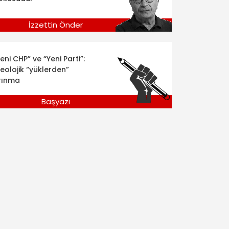
İzzettin Önder
eni CHP” ve “Yeni Parti”:
deolojik “yüklerden”
rınma
Başyazı