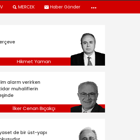
TV
MERCEK
Haber Gönder
erçeve
Hikmet Yaman
klim alarm verirken
tidar muhaliflerin
eşinde
İlker Cenan Bıçakçı
iyaset de bir üst-yapı
okusudur