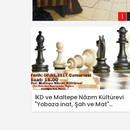
1
İKD ve Maltepe Nâzım Kültürevi
"Yobaza inat, Şah ve Mat"
demeye çağırıyor