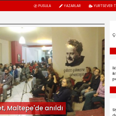
PUSULA
YAZARLAR
YURTSEVER 
Ç
İ
ik
p
t, Maltepe'de anıldı
S
d