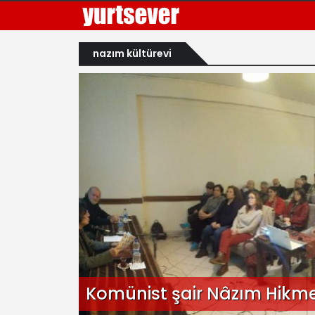
nazım kültürevi
Komünist şair Nâzım Hikme