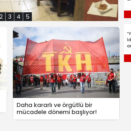
2
3
4
5
“Y
İ
a
Daha kararlı ve örgütlü bir
mücadele dönemi başlıyor!