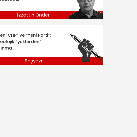
İzzettin Önder
eni CHP” ve “Yeni Parti”:
deolojik “yüklerden”
rınma
Başyazı