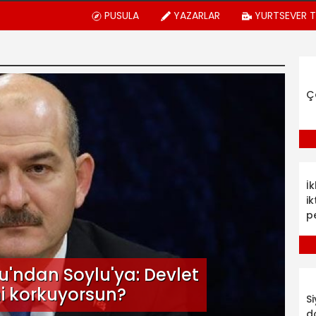
PUSULA
YAZARLAR
YURTSEVER 
Ç
İ
ik
p
u'ndan Soylu'ya: Devlet
i korkuyorsun?
S
d