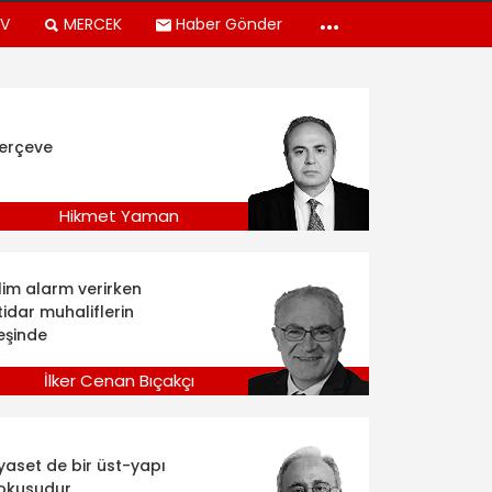
TV
MERCEK
Haber Gönder
erçeve
Hikmet Yaman
klim alarm verirken
tidar muhaliflerin
eşinde
İlker Cenan Bıçakçı
iyaset de bir üst-yapı
okusudur