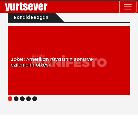
Ronald Reagan
Joker: Amerikan rüyasının sonu ve
ezilenlerin öfkesi
1
2
3
4
5