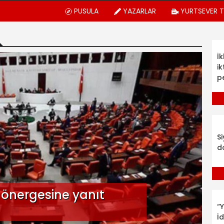
PUSULA
YAZARLAR
YURTSEVER 
İ
ik
p
S
d
u önergesine yanıt
“Y
İ