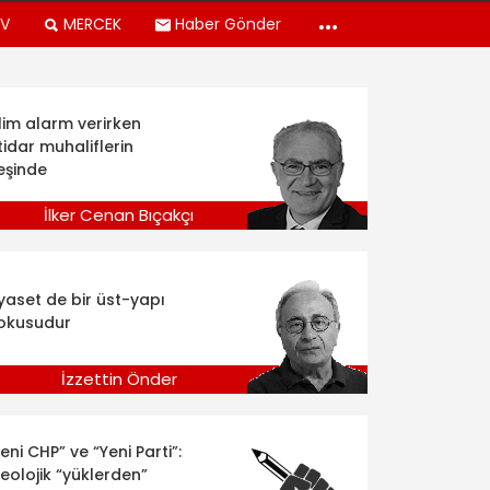
TV
MERCEK
Haber Gönder
klim alarm verirken
tidar muhaliflerin
eşinde
İlker Cenan Bıçakçı
iyaset de bir üst-yapı
okusudur
İzzettin Önder
eni CHP” ve “Yeni Parti”:
deolojik “yüklerden”