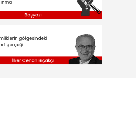
rınma
Başyazı
imliklerin gölgesindeki
nıf gerçeği
İlker Cenan Bıçakçı