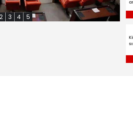
a
2
3
4
5
K
sı