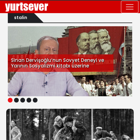
stalin
Sinan Dervişoğlu’nun Sovyet Deneyi ve
Yarının Sosyalizmi kitabı üzerine
1
2
3
4
5