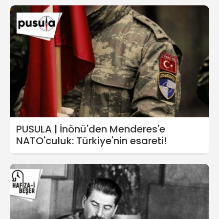
PUSULA | İnönü'den Menderes'e
NATO'culuk: Türkiye'nin esareti!