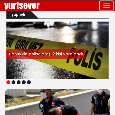
şüpheli
Hatay'da polise ateş: 2 kişi yaralandı
1
2
3
4
5