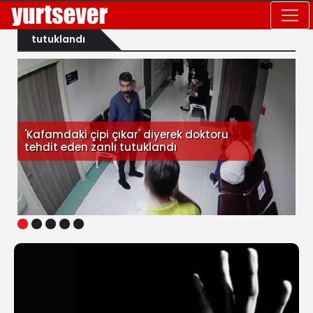
tutuklandı
'Kafamdaki çipi çıkar' diyerek doktoru
tehdit eden zanlı tutuklandı
1
2
3
4
5