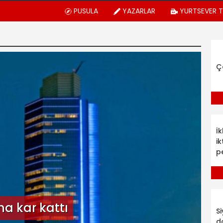
PUSULA
YAZARLAR
YURTSEVER 
Ç
İ
ik
p
a kar kattı
S
d