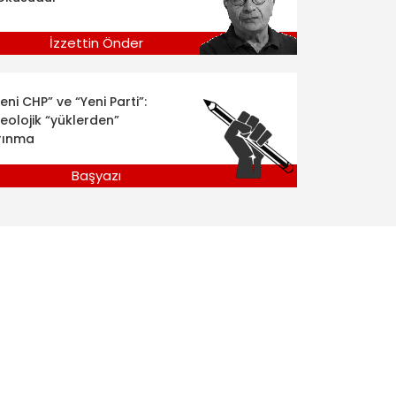
İzzettin Önder
eni CHP” ve “Yeni Parti”:
deolojik “yüklerden”
rınma
Başyazı