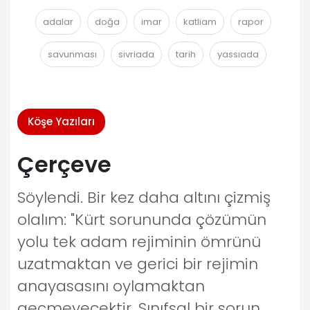
adalar
doğa
imar
katliam
rapor
savunması
sivriada
tarih
yassıada
Köşe Yazıları
Çerçeve
Söylendi. Bir kez daha altını çizmiş
olalım: "Kürt sorununda çözümün
yolu tek adam rejiminin ömrünü
uzatmaktan ve gerici bir rejimin
anayasasını oylamaktan
geçmeyecektir. Sınıfsal bir sorun