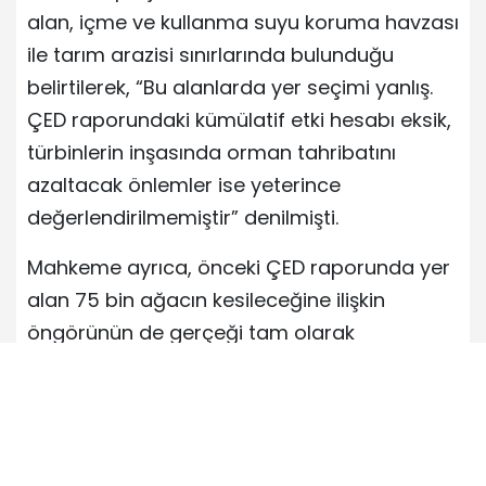
alan, içme ve kullanma suyu koruma havzası
ile tarım arazisi sınırlarında bulunduğu
belirtilerek, “Bu alanlarda yer seçimi yanlış.
ÇED raporundaki kümülatif etki hesabı eksik,
türbinlerin inşasında orman tahribatını
azaltacak önlemler ise yeterince
değerlendirilmemiştir” denilmişti.
Mahkeme ayrıca, önceki ÇED raporunda yer
alan 75 bin ağacın kesileceğine ilişkin
öngörünün de gerçeği tam olarak
yansıtmayabileceğine işaret etmişti.
ÇED olumlu
kırklareli
rüzgar enerji santrali
vize