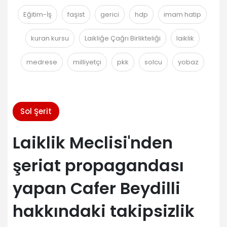
Eğitim-İş
faşist
gerici
hdp
imam hatip
kuran kursu
Laikliğe Çağrı Birlikteliği
laiklik
medrese
milliyetçi
pkk
solcu
yobaz
Sol Şerit
Laiklik Meclisi'nden
şeriat propagandası
yapan Cafer Beydilli
hakkındaki takipsizlik