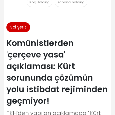
Koç Holding
sabancı holding
Sol Şerit
Komünistlerden
'çerçeve yasa'
açıklaması: Kürt
sorununda çözümün
yolu istibdat rejiminden
geçmiyor!
TKH'den yapılan açıklamada "Kürt