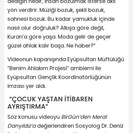
dediğin nedir, insan bozulmak isterse aklı
yön verdirir. Müziği bozuk, şekli bozuk,
sahnesi bozuk. Bu kadar yamukluk içinde
nasıl olur doğruluk? Alkışa göre değil,
Kuran’a göre yaşa. Moda gelir de geçer
güzel ahlak kalır başa. Ne haber?”
Videonun kapanışında Eyüpsultan Müftülüğü
“Benim Ahlakım Projesi” amblemi ile
Eyüpsultan Gençlik Koordinatörlüğünün
imzası yer aldı.
“ÇOCUK YAŞTAN İTİBAREN
AYRIŞTIRMA”
Söz konusu videoyu
BirGün’den Meral
Danyıldız’a
değerlendiren Sosyolog Dr. Deniz