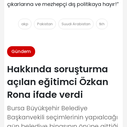
çıkarlarına ve mezhepçi dış politikaya hayır!”
akp
Pakistan
Suudi Arabistan
tkh
Gündem
Hakkında soruşturma
açılan eğitimci Özkan
Rona ifade verdi
Bursa Büyükşehir Belediye
Başkanvekili seçimlerinin yapıalcağı
gün belediye binasının önüne gittiği