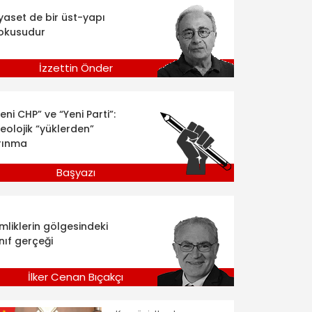
iyaset de bir üst-yapı
okusudur
İzzettin Önder
eni CHP” ve “Yeni Parti”:
deolojik “yüklerden”
rınma
Başyazı
imliklerin gölgesindeki
nıf gerçeği
İlker Cenan Bıçakçı