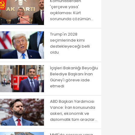
Komünistlerden
'çerçeve yasa'
açıklaması: Kürt
sorununda çözümün
yolu istibdat rejiminden
geçmiyor!
Trump'ın 2028
seçimlerinde kimi
destekleyeceği belli
oldu
İçişleri Bakanlığı Beyoğlu
Belediye Başkanı İnan
Güney'i göreve iade
etmedi
ABD Başkan Yardımcısı
Vance: İran konusunda
askeri, ekonomik ve
diplomatik tüm araçlar
kullanılacak
MHP'de çerçeve yasa