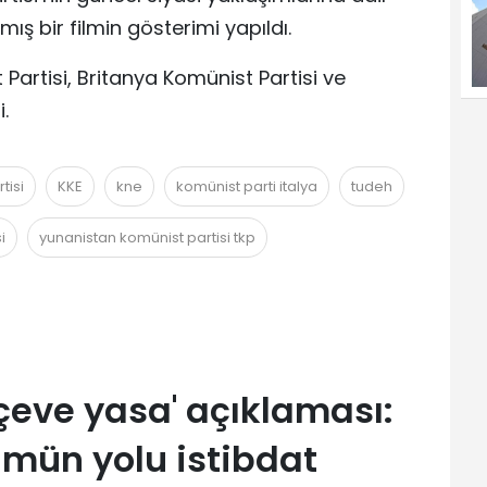
ış bir filmin gösterimi yapıldı.
 Partisi, Britanya Komünist Partisi ve
.
tisi
KKE
kne
komünist parti italya
tudeh
i
yunanistan komünist partisi tkp
çeve yasa' açıklaması:
mün yolu istibdat