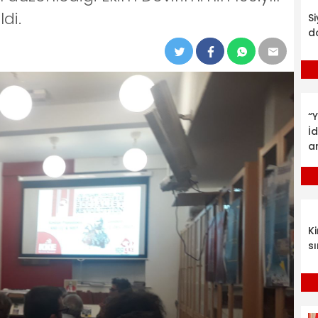
ldi.
S
d
“Y
İ
a
K
sı