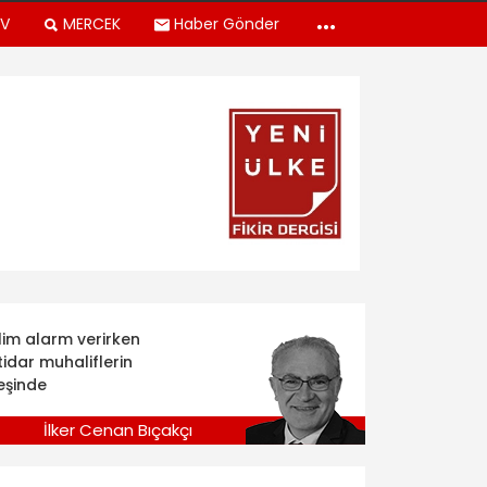
TV
MERCEK
Haber Gönder
klim alarm verirken
tidar muhaliflerin
eşinde
İlker Cenan Bıçakçı