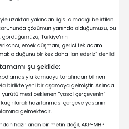
le uzaktan yakından ilgisi olmadığı belirtilen
t sorununda çözümün yanında olduğumuzu, bu
rak gördüğümüzü, Türkiye’nin
rikancı, emek düşmanı, gerici tek adam
mak olduğunu bir kez daha ilan ederiz” denildi.
tamamı şu şekilde:
 kodlamasıyla kamuoyu tarafından bilinen
a birlikte yeni bir aşamaya gelmiştir. Aslında
n yürütülmesi beklenen “yasal çerçevenin”
kaçırılarak hazırlanması çerçeve yasanın
anlamına gelmektedir.
afından hazırlanan bir metin değil, AKP-MHP