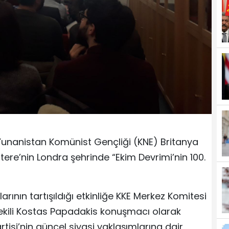
Yunanistan Komünist Gençliği (KNE) Britanya
ltere’nin Londra şehrinde “Ekim Devrimi’nin 100.
arının tartışıldığı etkinliğe KKE Merkez Komitesi
ekili Kostas Papadakis konuşmacı olarak
rtisi’nin güncel siyasi yaklaşımlarına dair