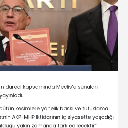
üm düreci kapsamında Meclis’e sunulan
yayınladı.
bütün kesimlere yönelik baskı ve tutuklama
tnin AKP-MHP iktidarının iç siyasette yaşadığı
üldüğü yakın zamanda fark edilecektir”