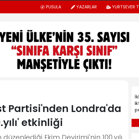
PUSULA
YAZARLAR
YURTSEVER 
İ
ik
 Partisi'nden Londra'da
p
ılı' etkinliği
düzenlediği Ekim Devirimi'nin 100.yılı