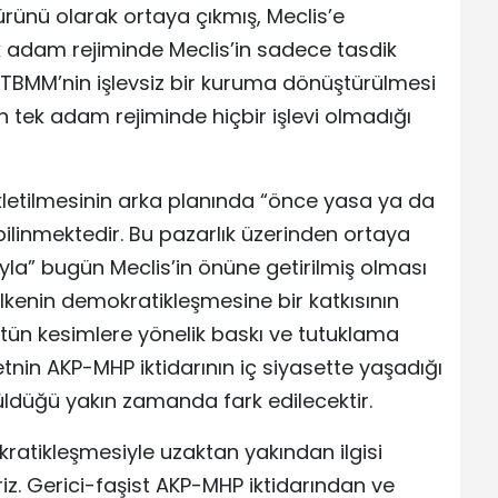
 ürünü olarak ortaya çıkmış, Meclis’e
 tek adam rejiminde Meclis’in sadece tasdik
. TBMM’nin işlevsiz bir kuruma dönüştürülmesi
 tek adam rejiminde hiçbir işlevi olmadığı
letilmesinin arka planında “önce yasa ya da
ilinmektedir. Bu pazarlık üzerinden ortaya
la” bugün Meclis’in önüne getirilmiş olması
kenin demokratikleşmesine bir katkısının
tün kesimlere yönelik baskı ve tutuklama
tnin AKP-MHP iktidarının iç siyasette yaşadığı
üldüğü yakın zamanda fark edilecektir.
ratikleşmesiyle uzaktan yakından ilgisi
riz. Gerici-faşist AKP-MHP iktidarından ve