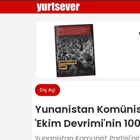
Dış Açı
Yunanistan Komünist
'Ekim Devrimi'nin 100.y
Yunanistan Komünist Partisi'nin 