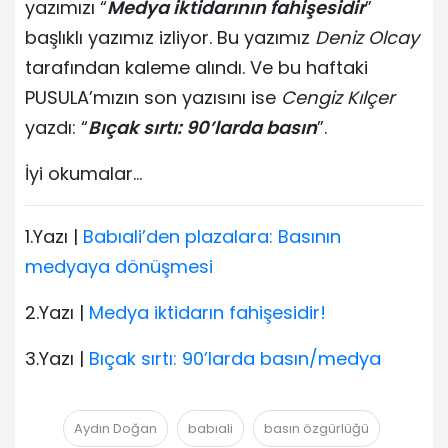
yazımızı “
Medya iktidarının fahişesidir
”
başlıklı yazımız izliyor. Bu yazımız
Deniz Olcay
tarafından kaleme alındı. Ve bu haftaki
PUSULA’mızın son yazısını ise
Cengiz Kılçer
yazdı: “
Bıçak sırtı: 90’larda basın
”.
İyi okumalar…
1.Yazı |
Babıali’den plazalara: Basının
medyaya dönüşmesi
2.Yazı |
Medya iktidarın fahişesidir!
3.Yazı |
Bıçak sırtı: 90’larda basın/medya
Aydın Doğan
babıali
basın özgürlüğü