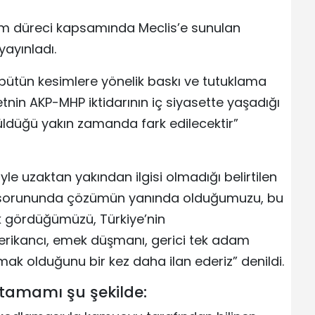
üm düreci kapsamında Meclis’e sunulan
yayınladı.
bütün kesimlere yönelik baskı ve tutuklama
tnin AKP-MHP iktidarının iç siyasette yaşadığı
üldüğü yakın zamanda fark edilecektir”
le uzaktan yakından ilgisi olmadığı belirtilen
t sorununda çözümün yanında olduğumuzu, bu
rak gördüğümüzü, Türkiye’nin
rikancı, emek düşmanı, gerici tek adam
mak olduğunu bir kez daha ilan ederiz” denildi.
tamamı şu şekilde: