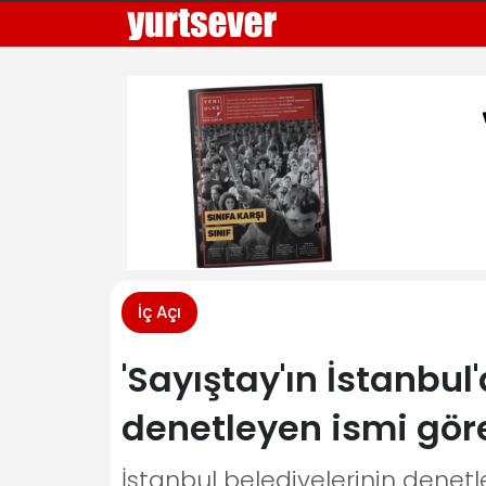
İç Açı
'Sayıştay'ın İstanbul
denetleyen ismi göre
İstanbul belediyelerinin denet