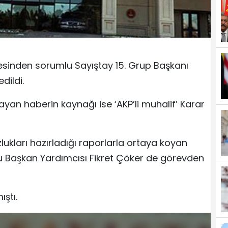
esinden sorumlu Sayıştay 15. Grup Başkanı
dildi.
n haberin kaynağı ise ‘AKP’li muhalif’ Karar
kları hazırladığı raporlarla ortaya koyan
lu Başkan Yardımcısı Fikret Çöker de görevden
ştı.