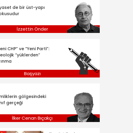
iyaset de bir üst-yapı
okusudur
İzzettin Önder
eni CHP” ve “Yeni Parti”:
deolojik “yüklerden”
rınma
Başyazı
imliklerin gölgesindeki
nıf gerçeği
İlker Cenan Bıçakçı