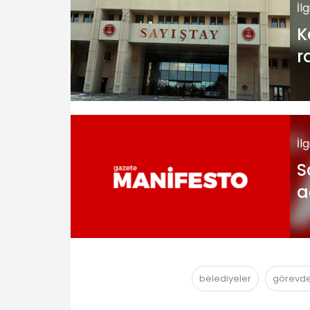
İl
K
r
Y
İl
S
a
belediyeler
görevde