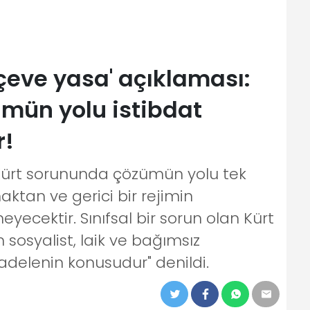
çeve yasa' açıklaması:
mün yolu istibdat
r!
Kürt sorununda çözümün yolu tek
tan ve gerici bir rejimin
cektir. Sınıfsal bir sorun olan Kürt
osyalist, laik ve bağımsız
adelenin konusudur" denildi.