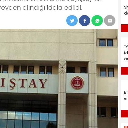
evden alındığı iddia edildi.
S
d
“Y
İ
a
K
sı