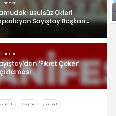
gili haber
amudaki üsulsüzlükleri
aporlayan Sayıştay Başkan
ardımcısı görevden alındı
gili haber
ayıştay’dan ‘Fikret Çöker’
çıklaması
n alındı
Sayıştay
yolsuzluk