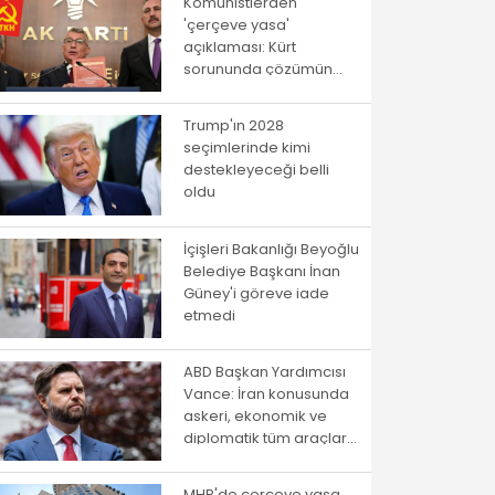
Komünistlerden
'çerçeve yasa'
açıklaması: Kürt
sorununda çözümün
yolu istibdat rejiminden
geçmiyor!
Trump'ın 2028
seçimlerinde kimi
destekleyeceği belli
oldu
İçişleri Bakanlığı Beyoğlu
Belediye Başkanı İnan
Güney'i göreve iade
etmedi
ABD Başkan Yardımcısı
Vance: İran konusunda
askeri, ekonomik ve
diplomatik tüm araçlar
kullanılacak
MHP'de çerçeve yasa