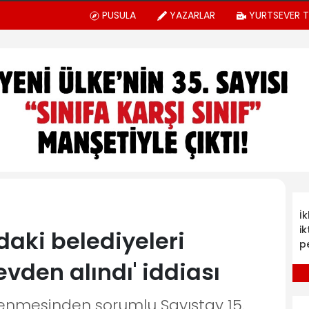
PUSULA
YAZARLAR
YURTSEVER 
İ
ik
'daki belediyeleri
p
vden alındı' iddiası
lenmesinden sorumlu Sayıştay 15.