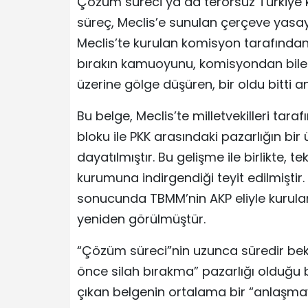
Çözüm süreci ya da terörsüz Türkiye
süreç, Meclis’e sunulan çerçeve yasayl
Meclis’te kurulan komisyon tarafında
bırakın kamuoyunu, komisyondan bile 
üzerine gölge düşüren, bir oldu bitti 
Bu belge, Meclis’te milletvekilleri tar
bloku ile PKK arasındaki pazarlığın bir
dayatılmıştır. Bu gelişme ile birlikte,
kurumuna indirgendiği teyit edilmiştir
sonucunda TBMM’nin AKP eliyle kurulan
yeniden görülmüştür.
“Çözüm süreci”nin uzunca süredir bek
önce silah bırakma” pazarlığı olduğu b
çıkan belgenin ortalama bir “anlaşmay