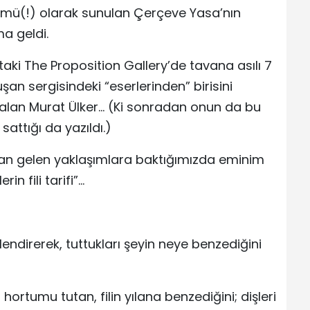
ü(!) olarak sunulan Çerçeve Yasa’nın
ma geldi.
aki The Proposition Gallery’de tavana asılı 7
şan sergisindeki “eserlerinden” birisini
 alan Murat Ülker… (Ki sonradan onun da bu
attığı da yazıldı.)
ldan gelen yaklaşımlara baktığımızda eminim
in fili tarifi”…
önlendirerek, tuttukları şeyin neye benzediğini
 hortumu tutan, filin yılana benzediğini; dişleri