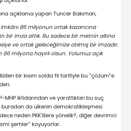
 açıklandı.
dına açıklama yapan Tuncer Bakırhan,
Bu imkânı 86 milyonun ortak kazancına
n bir imza attık. Bu sadece bir metnin altına
siye ve ortak geleceğimize atılmış bir imzadır.
n 86 milyona hayırlı olsun. Yolumuz açık
ilen bir kısım solda fil tarifiyle bu “çözüm”e
den.
AKP-MHP iktidarından ve yarattıkları bu suç
 buradan da ülkenin demokratikleşmesi
ece neden PKK’lilere yönelik?, diğer devrimci
smi şerhler” koyuyorlar.