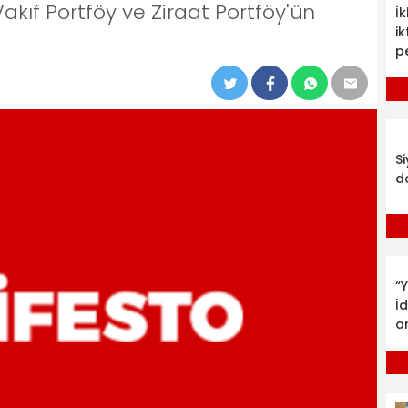
kıf Portföy ve Ziraat Portföy'ün
İ
ik
p
S
d
“Y
İ
a