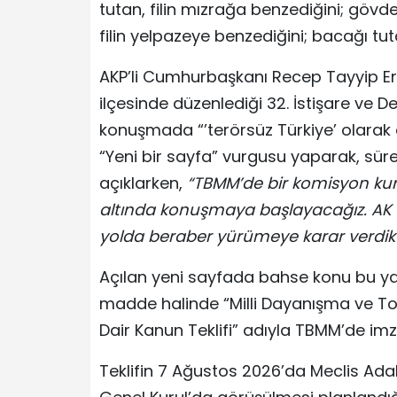
tutan, filin mızrağa benzediğini; gövdey
filin yelpazeye benzediğini; bacağı tut
AKP’li Cumhurbaşkanı Recep Tayyip Er
ilçesinde düzenlediği 32. İstişare ve 
konuşmada “’terörsüz Türkiye’ olarak 
“Yeni bir sayfa” vurgusu yaparak, süre
açıklarken,
“TBMM’de bir komisyon kurac
altında konuşmaya başlayacağız. AK P
yolda beraber yürümeye karar verdik
Açılan yeni sayfada bahse konu bu ya
madde halinde “Milli Dayanışma ve T
Dair Kanun Teklifi” adıyla TBMM’de imz
Teklifin 7 Ağustos 2026’da Meclis Ad