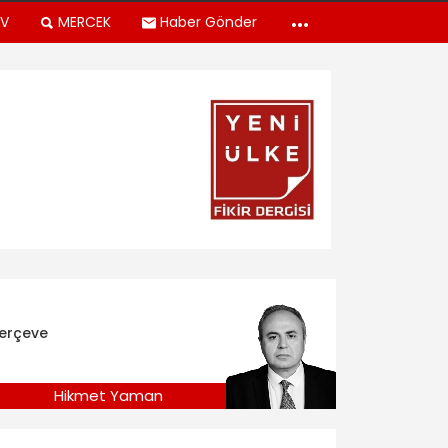
TV
MERCEK
Haber Gönder
erçeve
Hikmet Yaman