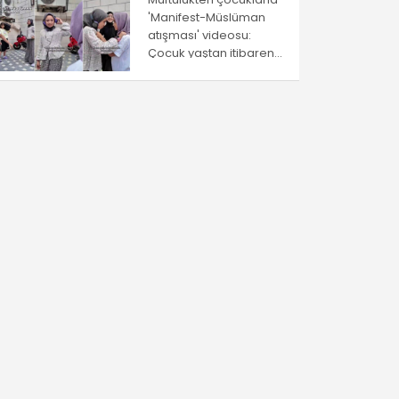
'Manifest-Müslüman
atışması' videosu:
Çocuk yaştan itibaren
ayrıştırma