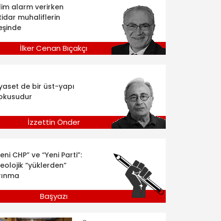
klim alarm verirken
tidar muhaliflerin
eşinde
İlker Cenan Bıçakçı
iyaset de bir üst-yapı
okusudur
İzzettin Önder
eni CHP” ve “Yeni Parti”:
deolojik “yüklerden”
rınma
Başyazı