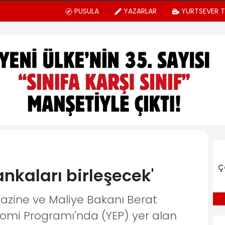
PUSULA
YAZARLAR
YURTSEVER 
Ç
bankaları birleşecek'
azine ve Maliye Bakanı Berat
onomi Programı'nda (YEP) yer alan