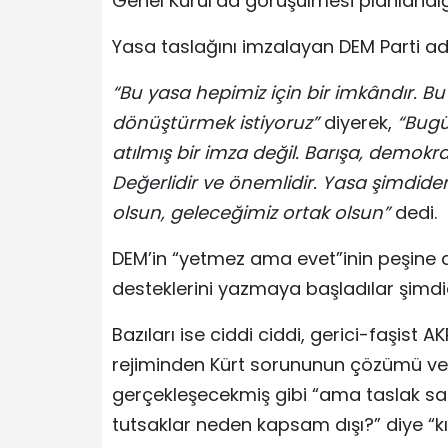
Genel Kurul’da görüşülmesi planlandığı
Yasa taslağını imzalayan DEM Parti a
“Bu yasa hepimiz için bir imkândır. 
dönüştürmek istiyoruz”
diyerek,
“Bugü
atılmış bir imza değil. Barışa, demokra
Değerlidir ve önemlidir. Yasa şimdide
olsun, geleceğimiz ortak olsun”
dedi.
DEM’in “yetmez ama evet”inin peşine diz
desteklerini yazmaya başladılar şimdi
Bazıları ise ciddi ciddi, gerici-faşist 
rejiminden Kürt sorununun çözümü ve
gerçekleşecekmiş gibi “ama taslak sad
tutsaklar neden kapsam dışı?” diye “kı