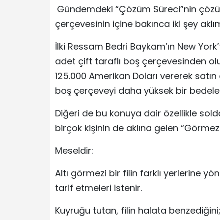
Gündemdeki “Çözüm Süreci”nin çözüm
çerçevesinin içine bakınca iki şey aklı
İlki Ressam Bedri Baykam’ın New York’t
adet çift taraflı boş çerçevesinden olu
125.000 Amerikan Doları vererek satın
boş çerçeveyi daha yüksek bir bedele s
Diğeri de bu konuya dair özellikle so
birçok kişinin de aklına gelen “Görmezler
Meseldir:
Altı görmezi bir filin farklı yerlerine y
tarif etmeleri istenir.
Kuyruğu tutan, filin halata benzediğini;