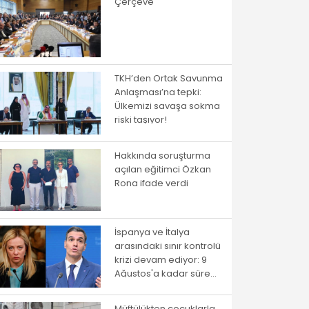
Çerçeve
TKH’den Ortak Savunma
Anlaşması’na tepki:
Ülkemizi savaşa sokma
riski taşıyor!
Hakkında soruşturma
açılan eğitimci Özkan
Rona ifade verdi
İspanya ve İtalya
arasındaki sınır kontrolü
krizi devam ediyor: 9
Ağustos'a kadar süre
verildi
Müftülükten çocuklarla