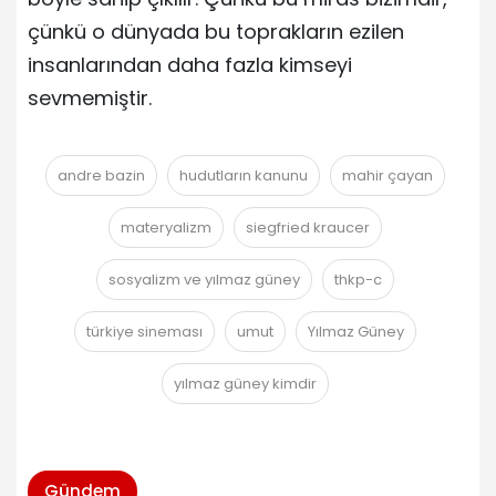
çünkü o dünyada bu toprakların ezilen
insanlarından daha fazla kimseyi
sevmemiştir.
andre bazin
hudutların kanunu
mahir çayan
materyalizm
siegfried kraucer
sosyalizm ve yılmaz güney
thkp-c
türkiye sineması
umut
Yılmaz Güney
yılmaz güney kimdir
Gündem