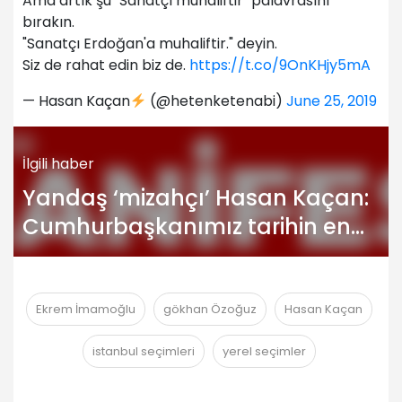
Ama artık şu "Sanatçı muhaliftir" palavrasını
bırakın.
"Sanatçı Erdoğan'a muhaliftir." deyin.
Siz de rahat edin biz de.
https://t.co/9OnKHjy5mA
— Hasan Kaçan
(@hetenketenabi)
June 25, 2019
İlgili haber
Yandaş ‘mizahçı’ Hasan Kaçan:
Cumhurbaşkanımız tarihin en
büyük liderlerinden biri, hakaret
ettirmem…
Ekrem İmamoğlu
gökhan Özoğuz
Hasan Kaçan
istanbul seçimleri
yerel seçimler