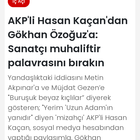
İç Açı
AKP'li Hasan Kaçan'dan
Gökhan Özoğuz'a:
Sanatçı muhaliftir
palavrasını bırakın
Yandaşlıktaki iddiasını Metin
Akpınar'a ve Müjdat Gezen’e
"Buruşuk beyaz kıçlılar” diyerek
gösteren; "Yerim 'Uzun Adam'ın
yanıdır" diyen 'mizahçı' AKP'li Hasan
Kaçan, sosyal medya hesabından
yaptığı paylaşımla, Gökhan