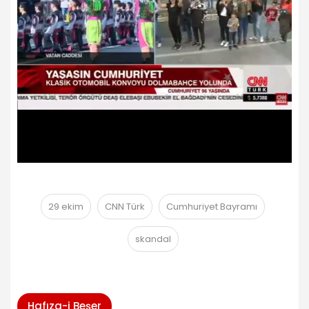
29 ekim
CNN Türk
Cumhuriyet Bayramı
skandal
Hafıza-i Beşer