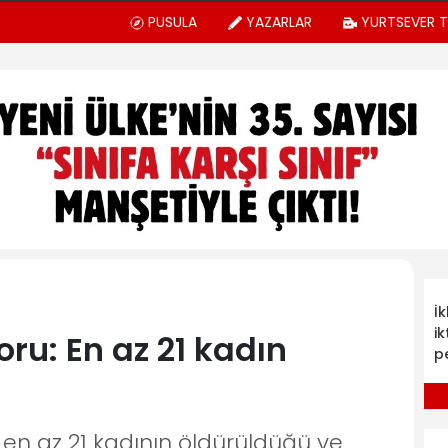
PUSULA
YAZARLAR
YURTSEVER 
İ
ik
ru: En az 21 kadın
p
en az 21 kadının öldürüldüğü ve