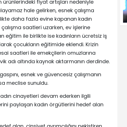
m ürünlerindeki fiyat artışları nedeniyle
şılayamaz hale gelirken, esnek çalışma
irlikte daha fazla evine kapanan kadın
çalışma saatleri uzarken, ev işlerine
 eğitim ile birlikte ise kadınların ücretsiz iş
rak çocukların eğitimide eklendi. Krizin
mesai saatleri ile emekçilerin omuzlarına
şvik adı altında kaynak aktarmanın derdinde.
 gaspını, esnek ve güvencesiz çalışmanın
sa meclise sunuldu.
adın cinayetleri devam ederken ilgili
erini paylaşan kadın örgütlerini hedef alan
def alan, cinsiyet ayrımcılığını pekiştiren