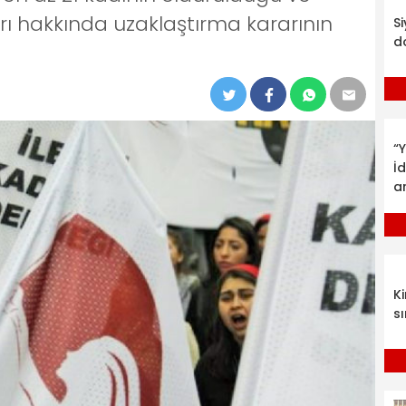
rı hakkında uzaklaştırma kararının
S
d
“Y
İ
a
K
sı