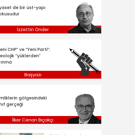
iyaset de bir üst-yapı
okusudur
İzzettin Önder
eni CHP” ve “Yeni Parti”:
deolojik “yüklerden”
rınma
Başyazı
imliklerin gölgesindeki
nıf gerçeği
İlker Cenan Bıçakçı