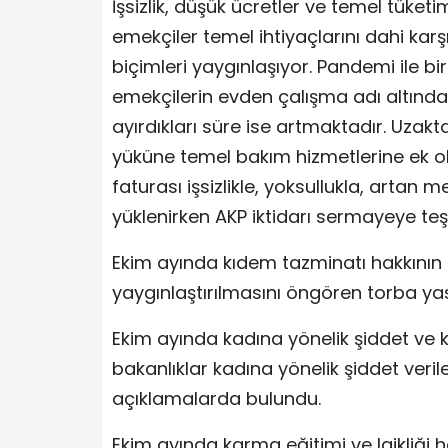
İşsizlik, düşük ücretler ve temel tüketi
emekçiler temel ihtiyaçlarını dahi kar
biçimleri yaygınlaşıyor. Pandemi ile b
emekçilerin evden çalışma adı altında 
ayırdıkları süre ise artmaktadır. Uzaktan
yüküne temel bakım hizmetlerine ek ola
faturası işsizlikle, yoksullukla, artan 
yüklenirken AKP iktidarı sermayeye te
Ekim ayında kıdem tazminatı hakkının
yaygınlaştırılmasını öngören torba ya
Ekim ayında kadına yönelik şiddet ve k
bakanlıklar kadına yönelik şiddet veril
açıklamalarda bulundu.
Ekim ayında karma eğitimi ve laikliği he