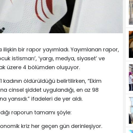
a ilişkin bir rapor yayımladı. Yayımlanan rapor,
ocuk istismarı’, ‘yargı, medya, siyaset’ ve
lmak üzere 4 bölümden oluşuyor.
kadının öldürüldüğü belirtilirken, “Ekim
ına cinsel şiddet uygulandığı, en az 98
 yansıdı.” ifadeleri de yer aldı.
rladığı raporun tamamı şöyle:
nomik kriz her geçen gün derinleşiyor.