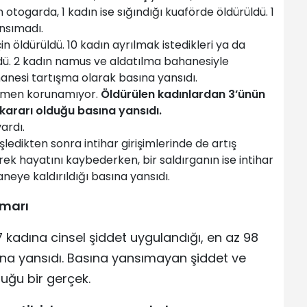
n otogarda, 1 kadın ise sığındığı kuaförde öldürüldü. 1
nsımadı.
çin öldürüldü. 10 kadın ayrılmak istedikleri ya da
üldü. 2 kadın namus ve aldatılma bahanesiyle
anesi tartışma olarak basına yansıdı.
ağmen korunamıyor.
Öldürülen kadınlardan 3’ünün
kararı olduğu basına yansıdı.
ardı.
işledikten sonra intihar girişimlerinde de artış
erek hayatını kaybederken, bir saldırganın ise intihar
aneye kaldırıldığı basına yansıdı.
smarı
7 kadına cinsel şiddet uygulandığı, en az 98
na yansıdı. Basına yansımayan şiddet ve
duğu bir gerçek.