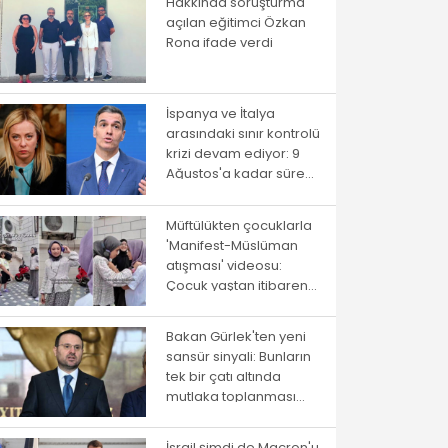
Hakkında soruşturma
açılan eğitimci Özkan
Rona ifade verdi
İspanya ve İtalya
arasındaki sınır kontrolü
krizi devam ediyor: 9
Ağustos'a kadar süre
verildi
Müftülükten çocuklarla
'Manifest-Müslüman
atışması' videosu:
Çocuk yaştan itibaren
ayrıştırma
Bakan Gürlek'ten yeni
sansür sinyali: Bunların
tek bir çatı altında
mutlaka toplanması
gerekiyor
İsrail şimdi de Macron'u