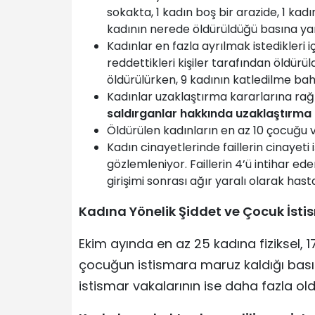
sokakta, 1 kadın boş bir arazide, 1 kadı
kadının nerede öldürüldüğü basına ya
Kadınlar en fazla ayrılmak istedikleri i
reddettikleri kişiler tarafından öldür
öldürülürken, 9 kadının katledilme bah
Kadınlar uzaklaştırma kararlarına r
saldırganlar hakkında uzaklaştırma 
Öldürülen kadınların en az 10 çocuğu v
Kadın cinayetlerinde faillerin cinayeti 
gözlemleniyor. Faillerin 4’ü intihar ed
girişimi sonrası ağır yaralı olarak hast
Kadına Yönelik Şiddet ve Çocuk İsti
Ekim ayında en az 25 kadına fiziksel, 1
çocuğun istismara maruz kaldığı bası
istismar vakalarının ise daha fazla ol