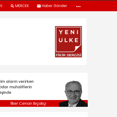
TV
MERCEK
Haber Gönder
klim alarm verirken
tidar muhaliflerin
eşinde
İlker Cenan Bıçakçı