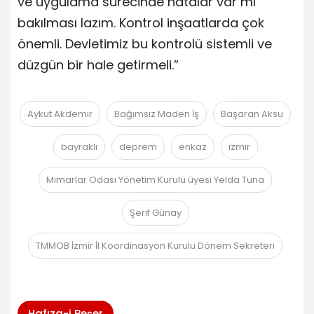
ve uygulama sürecinde hatalar var mı
bakılması lazım. Kontrol inşaatlarda çok
önemli. Devletimiz bu kontrolü sistemli ve
düzgün bir hale getirmeli.”
Aykut Akdemir
Bağımsız Maden İş
Başaran Aksu
bayraklı
deprem
enkaz
izmir
Mimarlar Odası Yönetim Kurulu üyesi Yelda Tuna
Şerif Günay
TMMOB İzmir İl Koordinasyon Kurulu Dönem Sekreteri
Hafıza-i Beşer